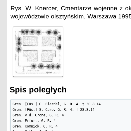
Rys. W. Knercer, Cmentarze wojenne z ok
województwie olsztyńskim, Warszawa 1995
Spis poległych
Gren. [Füs.] O. Bierdel, G. R. 4, † 30.8.14

Gren. [Füs.] S. Caro, G. R. 4, † 28.8.14

Gren. v.d. Crone, G. R. 4

Gren. Erfurt, G. R. 4

Gren. Komnick, G. R. 4
