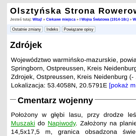
Olsztyńska Strona Rowero
Jesteś tutaj:
Witaj!
»
Ciekawe miejsca
»
I Wojna Światowa (1914-18r.)
»
W
Zdrójek
Województwo warmińsko-mazurskie, powiat
Springborn, Ostpreussen, Kreis Neidenburg
Zdrojek, Ostpreussen, Kreis Neidenburg (- 
Lokalizacja: 53.4058N, 20.5791E
[pokaż m
Cmentarz wojenny
Położony w głębi lasu, przy drodze le
Muszaki
do
Napiwody
. Założony na plani
14,5x17,5 m, granica obsadzona świe