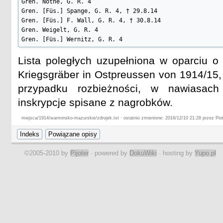
Gren. Nothe, G. R. 4

Gren. [Füs.] Spange, G. R. 4, † 29.8.14

Gren. [Füs.] F. Wall, G. R. 4, † 30.8.14

Gren. Weigelt, G. R. 4

Gren. [Füs.] Wernitz, G. R. 4
Lista poległych uzupełniona w oparciu o
Kriegsgräber in Ostpreussen von 1914/15,
przypadku rozbieżności, w nawiasach
inskrypcje spisane z nagrobków.
miejsca/1914/warminsko-mazurskie/zdrojek.txt · ostatnio zmienione: 2016/12/10 21:28 przez Piot
©2005-2010 by
Pijoter
· powered by
DokuWiki
· hosting by
Yupo.pl