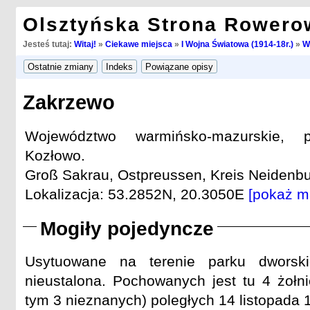
Olsztyńska Strona Rowero
Jesteś tutaj:
Witaj!
»
Ciekawe miejsca
»
I Wojna Światowa (1914-18r.)
»
W
Zakrzewo
Województwo warmińsko-mazurskie, p
Kozłowo.
Groß Sakrau, Ostpreussen, Kreis Neidenbur
Lokalizacja: 53.2852N, 20.3050E
[pokaż m
Mogiły pojedyncze
Usytuowane na terenie parku dworskie
nieustalona. Pochowanych jest tu 4 żołni
tym 3 nieznanych) poległych 14 listopada 