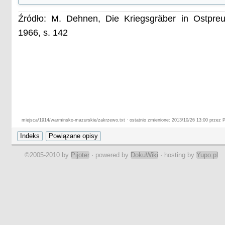
Źródło: M. Dehnen, Die Kriegsgräber in Ostpre
1966, s. 142
miejsca/1914/warminsko-mazurskie/zakrzewo.txt · ostatnio zmienione: 2013/10/26 13:00 przez P
©2005-2010 by
Pijoter
· powered by
DokuWiki
· hosting by
Yupo.pl