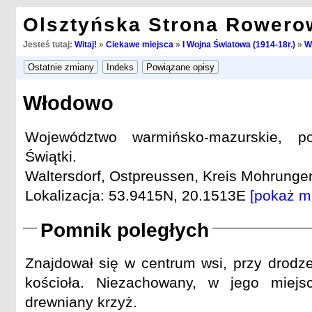
Olsztyńska Strona Rowero
Jesteś tutaj:
Witaj!
»
Ciekawe miejsca
»
I Wojna Światowa (1914-18r.)
»
W
Włodowo
Województwo warmińsko-mazurskie, po
Świątki.
Waltersdorf, Ostpreussen, Kreis Mohrungen
Lokalizacja: 53.9415N, 20.1513E
[pokaż m
Pomnik poległych
Znajdował się w centrum wsi, przy drodz
kościoła. Niezachowany, w jego miejs
drewniany krzyż.