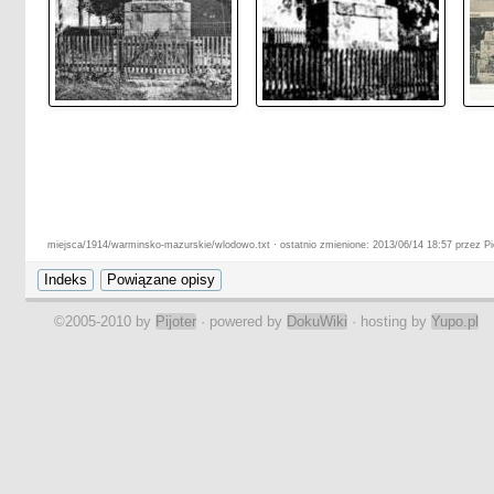
miejsca/1914/warminsko-mazurskie/wlodowo.txt · ostatnio zmienione: 2013/06/14 18:57 przez Pi
©2005-2010 by
Pijoter
· powered by
DokuWiki
· hosting by
Yupo.pl