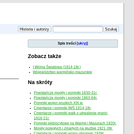
Spis treści
[ukryj]
Zobacz także
I Wojna Światowa (1914-18r.)
Województwo warmińsko-mazurskie
Na skróty
Powstańcze mogiły i pomniki 1830-31r.
Powstańcze mogiły i pomniki 1863-64r.
Pomniki wojen pruskich XIX w.
Cmentarze i pomniki IWŚ 1914-18r.
Cmentarze i pomniki walk o utrwalenie granic
1918-21r.
Pomniki plebiscytowe na Warmii i Mazurach 1920r.
Mogiły poległych i zmarłych na służbie 1921-39r.
Cmentarze i pomniki wojny obronnej 1939r.