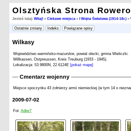
Olsztyńska Strona Rower
Jesteś tutaj:
Witaj!
»
Ciekawe miejsca
»
I Wojna Światowa (1914-18r.)
»
Wilkasy
Województwo warmińsko-mazurskie, powiat olecki, gmina Wieliczki.
Willkassen, Ostpreussen, Kreis Treuburg (1933 - 1945).
Lokalizacja: 53.9800N, 22.6124E
[pokaż mapę]
Cmentarz wojenny
Miejsce spoczynku 43 żołnierzy armii niemieckiej (w tym 14 o nieznan
2009-07-02
Fot.
Adler7