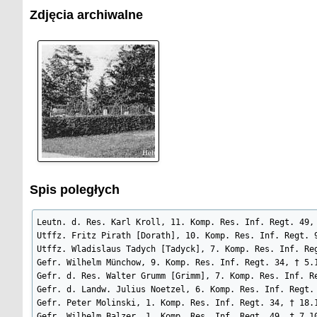
Zdjęcia archiwalne
Spis poległych
Leutn. d. Res. Karl Kroll, 11. Komp. Res. Inf. Regt. 49, 
Utffz. Fritz Pirath [Dorath], 10. Komp. Res. Inf. Regt. 9
Utffz. Wladislaus Tadych [Tadyck], 7. Komp. Res. Inf. Reg
Gefr. Wilhelm Münchow, 9. Komp. Res. Inf. Regt. 34, † 5.1
Gefr. d. Res. Walter Grumm [Grimm], 7. Komp. Res. Inf. Re
Gefr. d. Landw. Julius Noetzel, 6. Komp. Res. Inf. Regt. 
Gefr. Peter Molinski, 1. Komp. Res. Inf. Regt. 34, † 18.1
Gefr. Wilhelm Balzer, 1. Komp. Res. Inf. Regt. 49, † 7.10