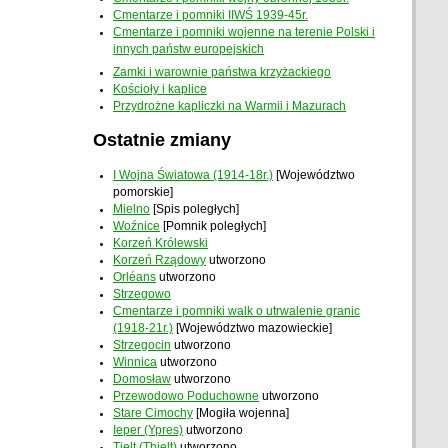
Cmentarze i pomniki IIWŚ 1939-45r.
Cmentarze i pomniki wojenne na terenie Polski i
innych państw europejskich
Zamki i warownie państwa krzyżackiego
Kościoły i kaplice
Przydrożne kapliczki na Warmii i Mazurach
Ostatnie zmiany
I Wojna Światowa (1914-18r.)
[Województwo
pomorskie]
Mielno
[Spis poległych]
Woźnice
[Pomnik poległych]
Korzeń Królewski
Korzeń Rządowy
utworzono
Orléans
utworzono
Strzegowo
Cmentarze i pomniki walk o utrwalenie granic
(1918-21r.)
[Województwo mazowieckie]
Strzegocin
utworzono
Winnica
utworzono
Domosław
utworzono
Przewodowo Poduchowne
utworzono
Stare Cimochy
[Mogiła wojenna]
Ieper (Ypres)
utworzono
Tielt (Thielt)
utworzono