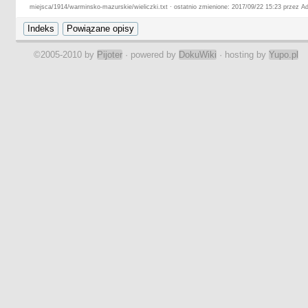
miejsca/1914/warminsko-mazurskie/wieliczki.txt · ostatnio zmienione: 2017/09/22 15:23 przez Ad
©2005-2010 by
Pijoter
· powered by
DokuWiki
· hosting by
Yupo.pl