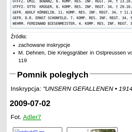
UTFFZ. EMIL  BUBANZ, 6. KOMP. RES. INF. REGT. 34, † 13.10.
UTFFZ. OTTO  KRÜGER, 8. KOMP. RES. INF. REGT. 34, † 29.10.
GEFR. ADOLF KÖRBELIN, 11. KOMP. RES. INF. REGT. 34, † 11.1
GEFR. D.R. ERNST SCHONFELD, 7. KOMP. RES. INF. REGT. 34, †
WEHRM. FERDINAND BIESENMEISTER, 4. KOMP. RES. INF. REGT. 
Źródła:
zachowane inskrypcje
M. Dehnen, Die Kriegsgräber in Ostpreussen v
119
Pomnik poległych
Inskrypcja:
"UNSERN GEFALLENEN • 1914
2009-07-02
Fot.
Adler7