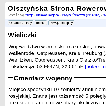
Olsztyńska Strona Rowero
Jesteś tutaj:
Witaj!
»
Ciekawe miejsca
»
I Wojna Światowa (1914-18r.)
»
W
Wieliczki
Województwo warmińsko-mazurskie, powiat 
Wallenrode, Ostpreussen, Kreis Treuburg (
Wielitzken, Ostpreussen, Kreis Oletzko/Tre
Lokalizacja: 53.9847N, 22.5615E
[pokaż m
Cmentarz wojenny
Miejsce spoczynku 10 żołnierzy armii niemie
rosyjskiej. Znana jest tożsamość 5 poległ
pozostali to anonimowe ofiary okolicznyc