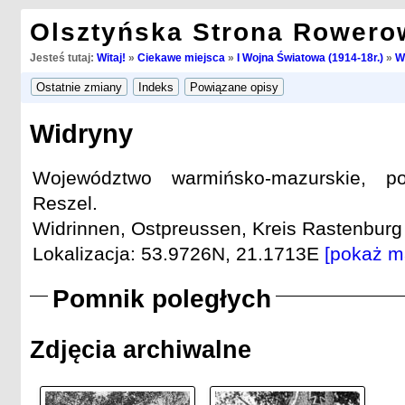
Olsztyńska Strona Rowero
Jesteś tutaj:
Witaj!
»
Ciekawe miejsca
»
I Wojna Światowa (1914-18r.)
»
W
Widryny
Województwo warmińsko-mazurskie, po
Reszel.
Widrinnen, Ostpreussen, Kreis Rastenburg 
Lokalizacja: 53.9726N, 21.1713E
[pokaż m
Pomnik poległych
Zdjęcia archiwalne