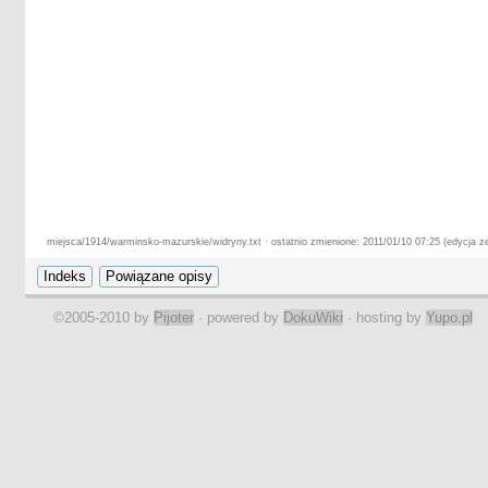
miejsca/1914/warminsko-mazurskie/widryny.txt · ostatnio zmienione: 2011/01/10 07:25 (edycja z
©2005-2010 by
Pijoter
· powered by
DokuWiki
· hosting by
Yupo.pl