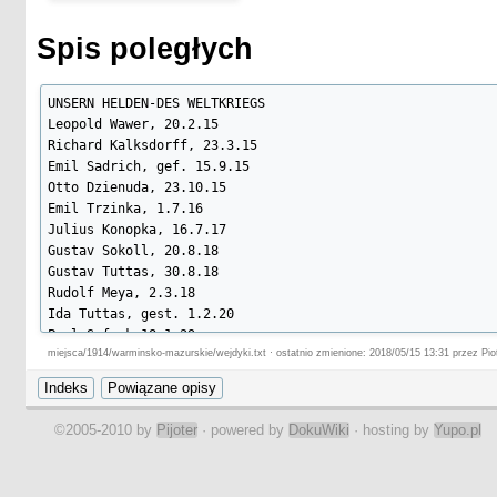
Spis poległych
UNSERN HELDEN-DES WELTKRIEGS

Leopold Wawer, 20.2.15

Richard Kalksdorff, 23.3.15

Emil Sadrich, gef. 15.9.15

Otto Dzienuda, 23.10.15

Emil Trzinka, 1.7.16

Julius Konopka, 16.7.17

Gustav Sokoll, 20.8.18

Gustav Tuttas, 30.8.18

Rudolf Meya, 2.3.18

Ida Tuttas, gest. 1.2.20

Paul Sefzek 18.1.29
miejsca/1914/warminsko-mazurskie/wejdyki.txt · ostatnio zmienione: 2018/05/15 13:31 przez Pio
©2005-2010 by
Pijoter
· powered by
DokuWiki
· hosting by
Yupo.pl