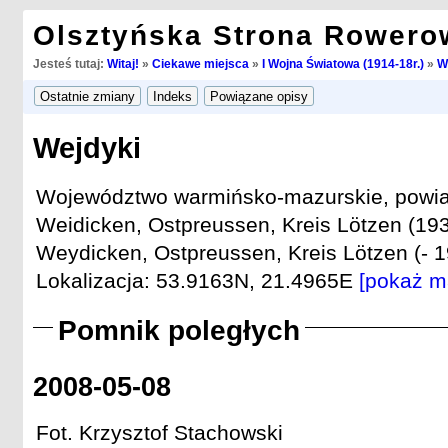
Olsztyńska Strona Rowero
Jesteś tutaj:
Witaj!
»
Ciekawe miejsca
»
I Wojna Światowa (1914-18r.)
»
W
Wejdyki
Województwo warmińsko-mazurskie, powiat
Weidicken, Ostpreussen, Kreis Lötzen (193
Weydicken, Ostpreussen, Kreis Lötzen (- 1
Lokalizacja: 53.9163N, 21.4965E
[pokaż m
Pomnik poległych
2008-05-08
Fot. Krzysztof Stachowski