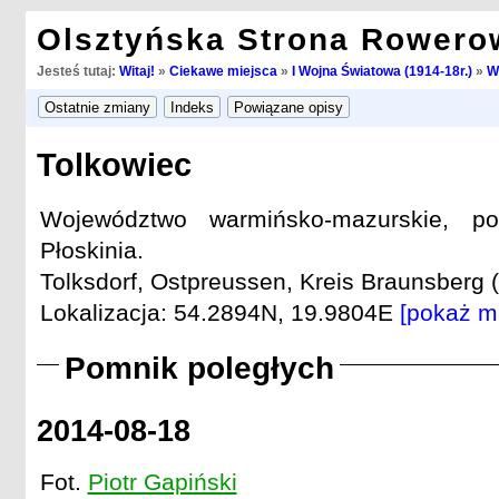
Olsztyńska Strona Rowero
Jesteś tutaj:
Witaj!
»
Ciekawe miejsca
»
I Wojna Światowa (1914-18r.)
»
W
Tolkowiec
Województwo warmińsko-mazurskie, po
Płoskinia.
Tolksdorf, Ostpreussen, Kreis Braunsberg (
Lokalizacja: 54.2894N, 19.9804E
[pokaż m
Pomnik poległych
2014-08-18
Fot.
Piotr Gapiński