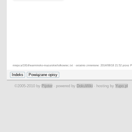
miejsca/1914/warminsko-mazurskie/tolkowiec.txt · ostatnio zmienione: 2014/08/18 21:52 przez Pi
©2005-2010 by
Pijoter
· powered by
DokuWiki
· hosting by
Yupo.pl