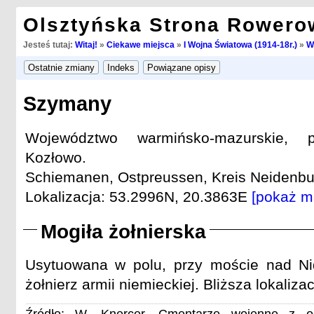
Olsztyńska Strona Rowero
Jesteś tutaj:
Witaj!
»
Ciekawe miejsca
»
I Wojna Światowa (1914-18r.)
»
W
Szymany
Województwo warmińsko-mazurskie, p
Kozłowo.
Schiemanen, Ostpreussen, Kreis Neidenbur
Lokalizacja: 53.2996N, 20.3863E
[pokaż m
Mogiła żołnierska
Usytuowana w polu, przy moście nad Ni
żołnierz armii niemieckiej. Bliższa lokaliza