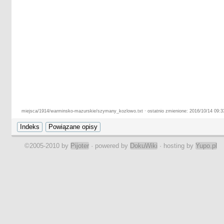
miejsca/1914/warminsko-mazurskie/szymany_kozlowo.txt · ostatnio zmienione: 2016/10/14 09:33
©2005-2010 by
Pijoter
· powered by
DokuWiki
· hosting by
Yupo.pl