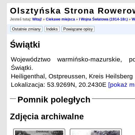
Olsztyńska Strona Rowero
Jesteś tutaj:
Witaj!
»
Ciekawe miejsca
»
I Wojna Światowa (1914-18r.)
»
W
Świątki
Województwo warmińsko-mazurskie, po
Świątki.
Heiligenthal, Ostpreussen, Kreis Heilsberg 
Lokalizacja: 53.9269N, 20.2430E
[pokaż m
Pomnik poległych
Zdjęcia archiwalne