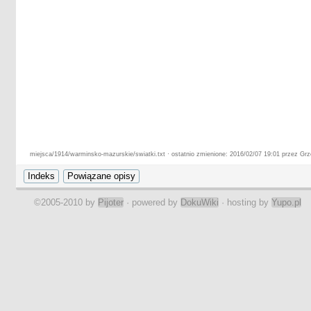
miejsca/1914/warminsko-mazurskie/swiatki.txt · ostatnio zmienione: 2016/02/07 19:01 przez Gr
©2005-2010 by
Pijoter
· powered by
DokuWiki
· hosting by
Yupo.pl