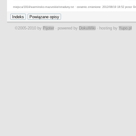
miejsca/1914/warminsko-mazurskie/straduny.txt · ostatnio zmienione: 2012/08/19 18:52 przez G
©2005-2010 by
Pijoter
· powered by
DokuWiki
· hosting by
Yupo.pl