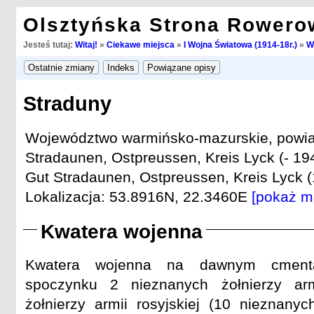
Olsztyńska Strona Rowero
Jesteś tutaj:
Witaj!
»
Ciekawe miejsca
»
I Wojna Światowa (1914-18r.)
»
W
Straduny
Województwo warmińsko-mazurskie, powiat 
Stradaunen, Ostpreussen, Kreis Lyck (- 19
Gut Stradaunen, Ostpreussen, Kreis Lyck (
Lokalizacja: 53.8916N, 22.3460E
[pokaż m
Kwatera wojenna
Kwatera wojenna na dawnym cmentar
spoczynku 2 nieznanych żołnierzy arm
żołnierzy armii rosyjskiej (10 nieznany