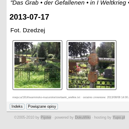
"Das Grab • der Gefallenen • in I Weltkrieg
2013-07-17
Fot. Dzedzej
miejsca/1914/warminsko-mazurskie/sterlawki_wielkie.txt · ostatnio zmienione: 2013/08/08 14:00 
©2005-2010 by
Pijoter
· powered by
DokuWiki
· hosting by
Yupo.pl