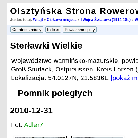
Olsztyńska Strona Rowero
Jesteś tutaj:
Witaj!
»
Ciekawe miejsca
»
I Wojna Światowa (1914-18r.)
»
W
Sterławki Wielkie
Województwo warmińsko-mazurskie, powiat
Groß Stürlack, Ostpreussen, Kreis Lötzen (
Lokalizacja: 54.0127N, 21.5836E
[pokaż m
Pomnik poległych
2010-12-31
Fot.
Adler7