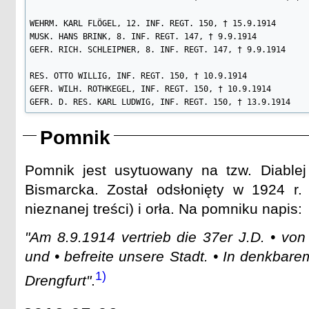
Paul Peise. 18.9.15.

Karl Korsch. 8.4.18.

WEHRM. KARL FLÖGEL, 12. INF. REGT. 150, † 15.9.1914

Wilhelm Lange. 21.4.18.

MUSK. HANS BRINK, 8. INF. REGT. 147, † 9.9.1914

Karl Sadofski. 2.9.18.

GEFR. RICH. SCHLEIPNER, 8. INF. REGT. 147, † 9.9.1914

Friedrich Griech. 8.9.18.

RES. OTTO WILLIG, INF. REGT. 150, † 10.9.1914

KOLLKEIM.

GEFR. WILH. ROTHKEGEL, INF. REGT. 150, † 10.9.1914

Gustav Rautenberg. 30.9.18.
GEFR. D. RES. KARL LUDWIG, INF. REGT. 150, † 13.9.1914
Pomnik
Pomnik jest usytuowany na tzw. Diablej
Bismarcka. Został odsłonięty w 1924 r.
nieznanej treści) i orła. Na pomniku napis:
"Am 8.9.1914 vertrieb die 37er J.D. • vo
und • befreite unsere Stadt. • In denkbar
1)
Drengfurt"
.