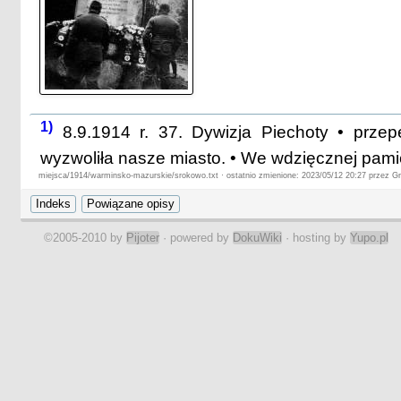
1)
8.9.1914 r. 37. Dywizja Piechoty • przepę
wyzwoliła nasze miasto. • We wdzięcznej pami
miejsca/1914/warminsko-mazurskie/srokowo.txt · ostatnio zmienione: 2023/05/12 20:27 przez G
©2005-2010 by
Pijoter
· powered by
DokuWiki
· hosting by
Yupo.pl