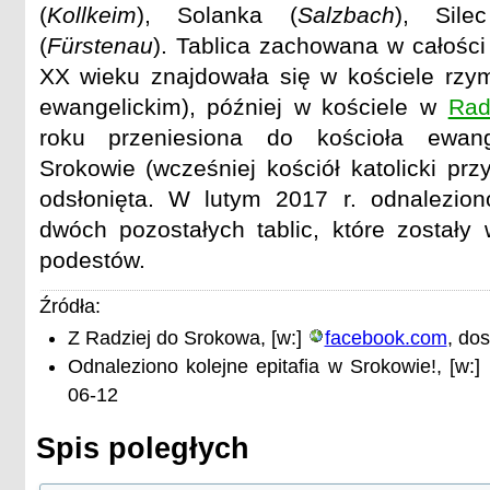
(
Kollkeim
), Solanka (
Salzbach
), Sile
(
Fürstenau
). Tablica zachowana w całości 
XX wieku znajdowała się w kościele rzym
ewangelickim), później w kościele w
Rad
roku przeniesiona do kościoła ewang
Srokowie (wcześniej kościół katolicki prz
odsłonięta. W lutym 2017 r. odnalezio
dwóch pozostałych tablic, które został
podestów.
Źródła:
Z Radziej do Srokowa, [w:]
facebook.com
, do
Odnaleziono kolejne epitafia w Srokowie!, [w:]
06-12
Spis poległych