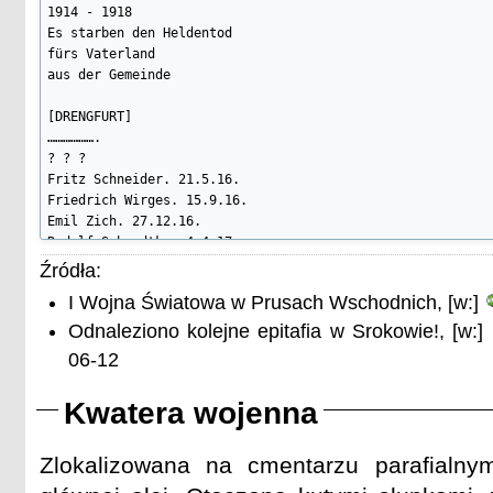
1914 - 1918

Es starben den Heldentod

fürs Vaterland

aus der Gemeinde

[DRENGFURT]

……………….

? ? ?

Fritz Schneider. 21.5.16.

Friedrich Wirges. 15.9.16.

Emil Zich. 27.12.16.

Rudolf Schmadtke. 4.4.17.

Gustav Lange. 30.4.17.

Źródła:
Adolf Opitz. 8.5.17.

I Wojna Światowa w Prusach Wschodnich, [w:]
Otto Kuschmann. 29.7.17.

Paul Schmidtke. 1.9.17.

Odnaleziono kolejne epitafia w Srokowie!, [w:]
Karl Gellesch. 2.10.17.

06-12
August Volkmann. 6.12.17.

Wilhelm Kuleÿ. 24.3.18.

Kwatera wojenna
Gustav Wien. 25.3.18

Franz Hellbarth. 17.4.18.

Emil Gärtner. 25.4.18.

Zlokalizowana na cmentarzu parafialnym
[Max] Dreschoff. 6.6.18.

[Hermann] Leipholz. 12.6.18.
