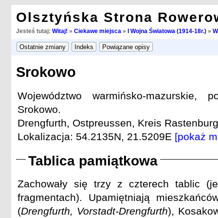
Olsztyńska Strona Rowero
Jesteś tutaj:
Witaj!
»
Ciekawe miejsca
»
I Wojna Światowa (1914-18r.)
»
W
Srokowo
Województwo warmińsko-mazurskie, po
Srokowo.
Drengfurth, Ostpreussen, Kreis Rastenburg 
Lokalizacja: 54.2135N, 21.5209E
[pokaż m
Tablica pamiątkowa
Zachowały się trzy z czterech tablic (
fragmentach). Upamiętniają mieszkańcó
(
Drengfurth, Vorstadt-Drengfurth
), Kosako