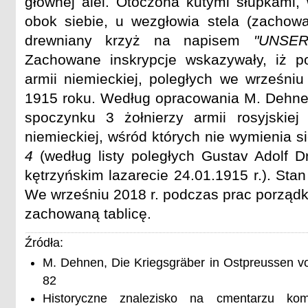
głównej alei. Otoczona kutymi słupkami,
[Gustav Neub]auer. 10.8.18.

obok siebie, u wezgłowia stela (zachow
? [Fro]st. 20.8.18 (Ernst albo Otto)

drewniany krzyż na napisem
"UNSE
? ? ?

Zachowane inskrypcje wskazywały, iż p
[SALZBACH]

armii niemieckiej, poległych we wrześniu
? ? ?

[E]mil Herrlitz. 13.11.14.

1915 roku. Według opracowania M. Dehne
[H]einrich Fidder. 3.6.15.

spoczynku 3 żołnierzy armii rosyjskiej
[Fr]iedrich Wittke. 17.7.15.

[Fe]rdinand Lange. 17.9.16

niemieckiej, wśród których nie wymienia s
[A]dolf Schröder. 18.9.18.

4
(według listy poległych Gustav Adolf 
[Fr]itz Wittke. 7.?.18.

[Au]gust Dronski. 7.?.18.

kętrzyńskim lazarecie 24.01.1915 r.). Sta
[Fr]iedrich Blöhs. 5.9.19.

We wrześniu 2018 r. podczas prac porząd
SCHÜLZEN

zachowaną tablicę.
[G]ustav Koppenhagen. 30.10.14.

[G]ustav Sauer. 22.11.14.

Źródła:
[R]ichard Pÿahn. 18.2.15.

[Au]gust Zaselowski. 24.6.15.

M. Dehnen, Die Kriegsgräber in Ostpreussen v
[A]dolf Delistat. 16.8.17.

82
[Karl] K[orsch]. ?

Historyczne znalezisko na cmentarzu ko
? ? ?
