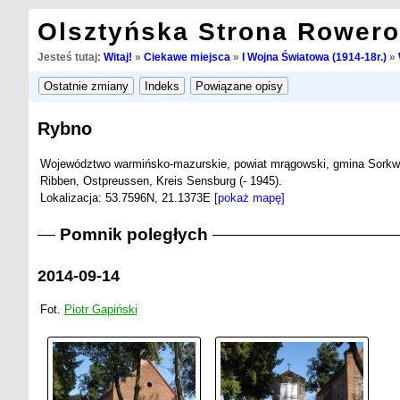
Olsztyńska Strona Rower
Jesteś tutaj:
Witaj!
»
Ciekawe miejsca
»
I Wojna Światowa (1914-18r.)
»
Rybno
Województwo warmińsko-mazurskie, powiat mrągowski, gmina Sorkwi
Ribben, Ostpreussen, Kreis Sensburg (- 1945).
Lokalizacja: 53.7596N, 21.1373E
[pokaż mapę]
Pomnik poległych
2014-09-14
Fot.
Piotr Gapiński