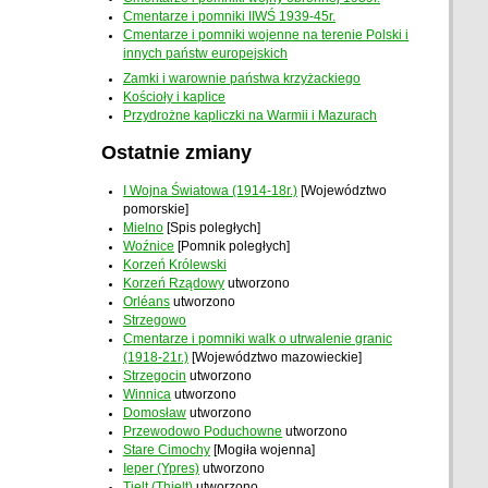
Cmentarze i pomniki IIWŚ 1939-45r.
Cmentarze i pomniki wojenne na terenie Polski i
innych państw europejskich
Zamki i warownie państwa krzyżackiego
Kościoły i kaplice
Przydrożne kapliczki na Warmii i Mazurach
Ostatnie zmiany
I Wojna Światowa (1914-18r.)
[Województwo
pomorskie]
Mielno
[Spis poległych]
Woźnice
[Pomnik poległych]
Korzeń Królewski
Korzeń Rządowy
utworzono
Orléans
utworzono
Strzegowo
Cmentarze i pomniki walk o utrwalenie granic
(1918-21r.)
[Województwo mazowieckie]
Strzegocin
utworzono
Winnica
utworzono
Domosław
utworzono
Przewodowo Poduchowne
utworzono
Stare Cimochy
[Mogiła wojenna]
Ieper (Ypres)
utworzono
Tielt (Thielt)
utworzono