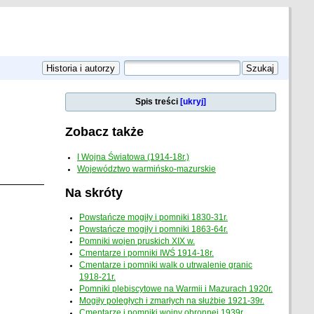
Spis treści
[ukryj]
Zobacz także
I Wojna Światowa (1914-18r.)
Województwo warmińsko-mazurskie
Na skróty
Powstańcze mogiły i pomniki 1830-31r.
Powstańcze mogiły i pomniki 1863-64r.
Pomniki wojen pruskich XIX w.
Cmentarze i pomniki IWŚ 1914-18r.
Cmentarze i pomniki walk o utrwalenie granic
1918-21r.
Pomniki plebiscytowe na Warmii i Mazurach 1920r.
Mogiły poległych i zmarłych na służbie 1921-39r.
Cmentarze i pomniki wojny obronnej 1939r.