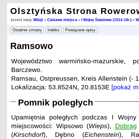
Olsztyńska Strona Rowero
Jesteś tutaj:
Witaj!
»
Ciekawe miejsca
»
I Wojna Światowa (1914-18r.)
»
W
Ramsowo
Województwo warmińsko-mazurskie, po
Barczewo.
Ramsau, Ostpreussen, Kreis Allenstein (- 1
Lokalizacja: 53.8524N, 20.8153E
[pokaż m
Pomnik poległych
Upamiętnia poległych podczas I Wojny
miejscowości: Wipsowo (
Wieps
),
Dobrąg
(
Kirschdorf
), Dębno (
Eichenstein
), R