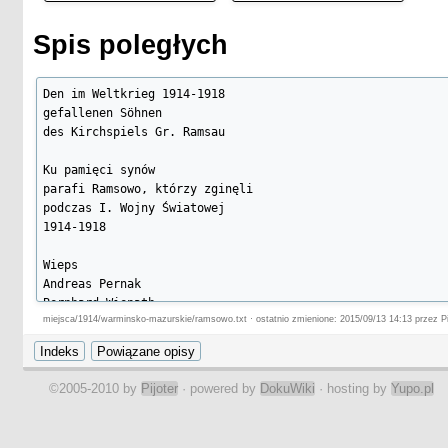
Spis poległych
Den im Weltkrieg 1914-1918

gefallenen Söhnen

des Kirchspiels Gr. Ramsau

Ku pamięci synów

parafi Ramsowo, którzy zginęli

podczas I. Wojny Światowej

1914-1918

Wieps

Andreas Pernak

Bernhard Wienath

miejsca/1914/warminsko-mazurskie/ramsowo.txt · ostatnio zmienione: 2015/09/13 14:13 przez Pi
Johann Bieletzki

Leo Wischnewski I.

August Pernak

August Stolla

©2005-2010 by
Pijoter
· powered by
DokuWiki
· hosting by
Yupo.pl
Erwin Katzmann

Paul Mondry

Leo Zaraza
