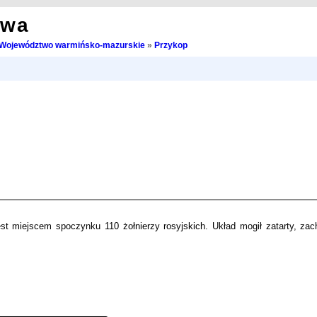
owa
Województwo warmińsko-mazurskie
»
Przykop
st miejscem spoczynku 110 żołnierzy rosyjskich. Układ mogił zatarty, zac