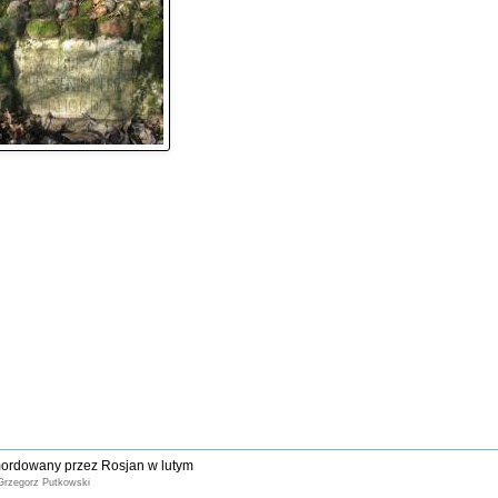
mordowany przez Rosjan w lutym
 Grzegorz Putkowski