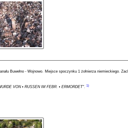
kanału Buwełno - Wojnowo. Miejsce spoczynku 1 żołnierza niemieckiego. Za
1)
• WURDE VON • RUSSEN IM FEBR. • ERMORDET"
.