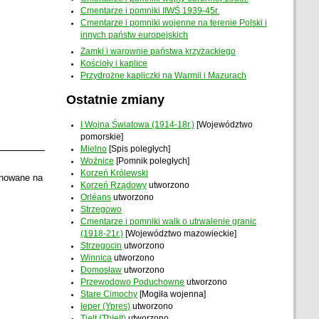
Cmentarze i pomniki IIWŚ 1939-45r.
Cmentarze i pomniki wojenne na terenie Polski i
innych państw europejskich
Zamki i warownie państwa krzyżackiego
Kościoły i kaplice
Przydrożne kapliczki na Warmii i Mazurach
Ostatnie zmiany
I Wojna Światowa (1914-18r.)
[Województwo
pomorskie]
Mielno
[Spis poległych]
Woźnice
[Pomnik poległych]
Korzeń Królewski
chowane na
Korzeń Rządowy
utworzono
Orléans
utworzono
Strzegowo
Cmentarze i pomniki walk o utrwalenie granic
(1918-21r.)
[Województwo mazowieckie]
Strzegocin
utworzono
Winnica
utworzono
Domosław
utworzono
Przewodowo Poduchowne
utworzono
Stare Cimochy
[Mogiła wojenna]
Ieper (Ypres)
utworzono
Tielt (Thielt)
utworzono