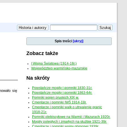
Spis treści
[ukryj]
Zobacz także
I Wojna Światowa (1914-18r.)
Województwo warmińsko-mazurskie
Na skróty
Powstańcze mogiły i pomniki 1830-31r.
howało się
Powstańcze mogiły i pomniki 1863-64r.
Pomniki wojen pruskich XIX w.
Cmentarze i pomniki IWŚ 1914-18r.
Cmentarze i pomniki walk o utrwalenie granic
1918-21r.
Pomniki plebiscytowe na Warmii i Mazurach 1920r.
Mogiły poległych i zmarłych na służbie 1921-39r.
Cmentarze i pomniki wojny obronnej 1939r.