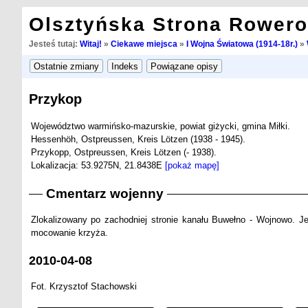
Olsztyńska Strona Rower
Jesteś tutaj:
Witaj!
»
Ciekawe miejsca
»
I Wojna Światowa (1914-18r.)
»
Przykop
Województwo warmińsko-mazurskie, powiat giżycki, gmina Miłki.
Hessenhöh, Ostpreussen, Kreis Lötzen (1938 - 1945).
Przykopp, Ostpreussen, Kreis Lötzen (- 1938).
Lokalizacja: 53.9275N, 21.8438E
[pokaż mapę]
Cmentarz wojenny
Zlokalizowany po zachodniej stronie kanału Buwełno - Wojnowo. Je
mocowanie krzyża.
2010-04-08
Fot. Krzysztof Stachowski