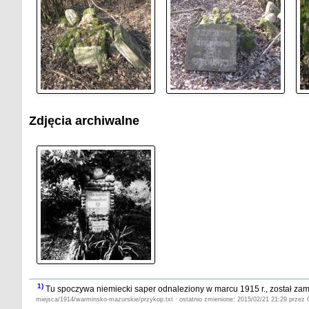
Zdjęcia archiwalne
1)
Tu spoczywa niemiecki saper odnaleziony w marcu 1915 r., został za
miejsca/1914/warminsko-mazurskie/przykop.txt · ostatnio zmienione: 2015/02/21 21:29 przez