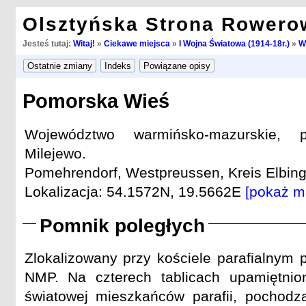
Olsztyńska Strona Rowero
Jesteś tutaj:
Witaj!
»
Ciekawe miejsca
»
I Wojna Światowa (1914-18r.)
»
W
Pomorska Wieś
Województwo warmińsko-mazurskie, p
Milejewo.
Pomehrendorf, Westpreussen, Kreis Elbing 
Lokalizacja: 54.1572N, 19.5662E
[pokaż m
Pomnik poległych
Zlokalizowany przy kościele parafialnym 
NMP. Na czterech tablicach upamiętnio
światowej mieszkańców parafii, pochod