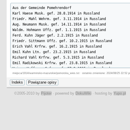
Aus der Gemeinde Pomehrendorf

Karl Haese Musk. gef. 28.8.1914 in Russland

Friedr. Mahl Wehrm. gef. 3.11.1914 in Russland

Aug. Neumann Musk. gef. 14.11.1914 in Russland

Waldm. Hohmann Uffz. gef. 1.1.1915 in Russland

Ferd. Kuhn Jäger gef. 2.2.1915 in Russland

Friedr. Sittmann Uffz. gef. 10.2.1915 in Russland

Erich Vahl Krfrw. gef. 16.2.1915 in Russland

Emil Kuhn Ltn. gef. 23.2.1915 in Russland

Richard Vahl Krfrw. gef. 5.3.1915 in Russland

Emil Radikowski Krfrw. gef. 23.8.1915 in Russland

Heinr. Hoffmann Gefr. gef. 27.9.1915 in Russland

miejsca/1914/warminsko-mazurskie/pomorska_wies.txt · ostatnio zmienione: 2024/08/25 22:52 p
Arthur Haese Uffz. gef. 23.7.1917 in Russland

Gottfr. Kroll Arm. Sold. gef. 17.8.1917 in Frankreich

Heinr. Hoffmann Musk. gef. 7.10.1917 in Frankreich

Ernst Winkler Musk. gef. 8.8.1918 in Frankreich

©2005-2010 by
Pijoter
· powered by
DokuWiki
· hosting by
Yupo.pl
Heinr. Becker Kan. gef. 1.10.1918 in Frankreich

Aus der Gemeinde Gr. Stoboy

Wilh. Quintern Musk gef. 28.8.1914 bei Tannenberg

Wilh. Quintern Musk gef. 6.12.1914 in Russland

Gottfr. Dahlweid Res. gef. 2.3.1915 in Russland

Artur Hackbardt Vizefeldw. gef. 27.3.1915 in Russland
