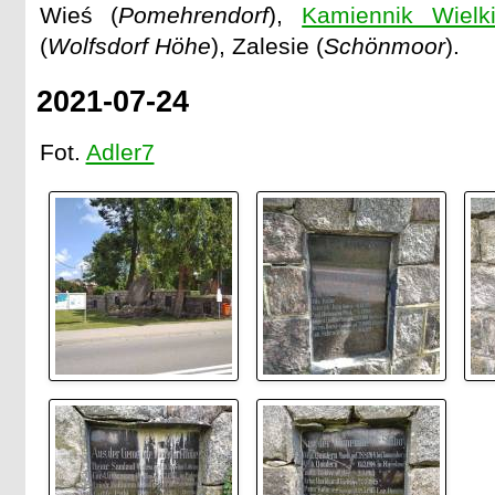
Wieś (
Pomehrendorf
),
Kamiennik Wielk
(
Wolfsdorf Höhe
), Zalesie (
Schönmoor
).
2021-07-24
Fot.
Adler7