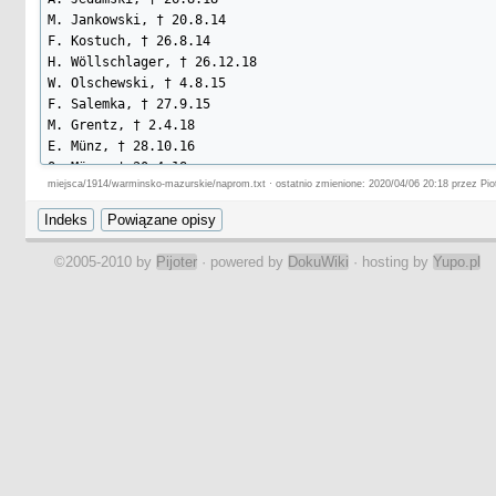
M. Jankowski, † 20.8.14

F. Kostuch, † 26.8.14

H. Wöllschlager, † 26.12.18

W. Olschewski, † 4.8.15

F. Salemka, † 27.9.15

M. Grentz, † 2.4.18

E. Münz, † 28.10.16

O. Münz, † 20.4.18

miejsca/1914/warminsko-mazurskie/naprom.txt · ostatnio zmienione: 2020/04/06 20:18 przez Piot
A. Weiß, † 19.10.18

R. Ehm, † 19.2.18

A. Nickel, † 13.4.18
©2005-2010 by
Pijoter
· powered by
DokuWiki
· hosting by
Yupo.pl