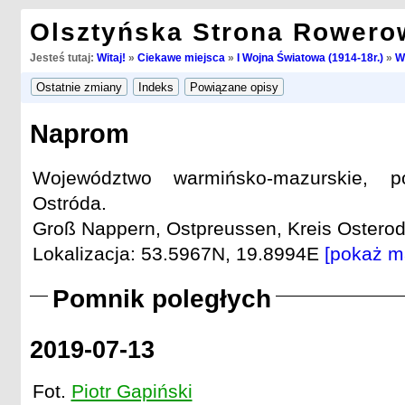
Olsztyńska Strona Rowero
Jesteś tutaj:
Witaj!
»
Ciekawe miejsca
»
I Wojna Światowa (1914-18r.)
»
W
Naprom
Województwo warmińsko-mazurskie, po
Ostróda.
Groß Nappern, Ostpreussen, Kreis Osterode
Lokalizacja: 53.5967N, 19.8994E
[pokaż m
Pomnik poległych
2019-07-13
Fot.
Piotr Gapiński