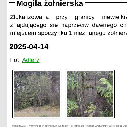
Mogiła żołnierska
Karl Heisel

August Kloss

Johann Marczinowski

Zlokalizowana przy granicy niewielk
Gottlieb Marczinowski

znajdującego się naprzeciw dawnego cme
Fritz Rabialski

Wilhelm Schwidereck

miejscem spoczynku 1 nieznanego żołnierza
Otto Smentek

Johann Czech

2025-04-14
Rudolf Trustkowski

Ehre ihrem Andenken!
Fot.
Adler7
miejsca/1914/warminsko-mazurskie/milusze.txt · ostatnio zmienione: 2025/04/18 09:37 przez Adl