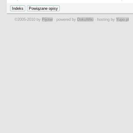
©2005-2010 by
Pijoter
· powered by
DokuWiki
· hosting by
Yupo.pl