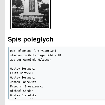
Spis poległych
Den Heldentod fürs Vaterland

starben im Weltkriege 1914 - 18

aus der Gemeinde Mylussen

Gustav Borawski

Fritz Borawski

Gustav Borawski

Johann Bannewitz

Friedrch Brosziewski

Michael Chedor

Gustav Cirnetzki

Karl Cirnetzki

Franz Gossing
