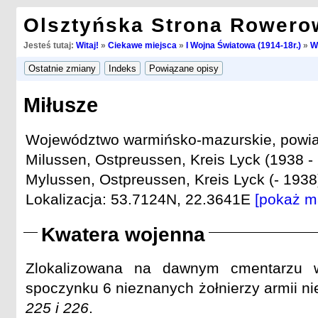
Olsztyńska Strona Rowero
Jesteś tutaj:
Witaj!
»
Ciekawe miejsca
»
I Wojna Światowa (1914-18r.)
»
W
Miłusze
Województwo warmińsko-mazurskie, powiat 
Milussen, Ostpreussen, Kreis Lyck (1938 -
Mylussen, Ostpreussen, Kreis Lyck (- 1938
Lokalizacja: 53.7124N, 22.3641E
[pokaż m
Kwatera wojenna
Zlokalizowana na dawnym cmentarzu w
spoczynku 6 nieznanych żołnierzy armii ni
225 i 226
.