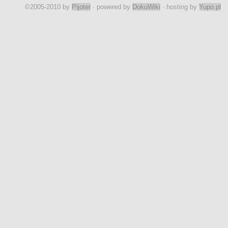
MYLUCKEN
©2005-2010 by
Pijoter
· powered by
DokuWiki
· hosting by
Yupo.pl