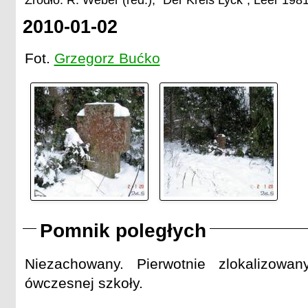
Źródło: R. Weber (red.), "Der Kreis Lyck", Leer 1981
2010-01-02
Fot.
Grzegorz Bućko
Pomnik poległych
Niezachowany. Pierwotnie zlokalizowa
ówczesnej szkoły.