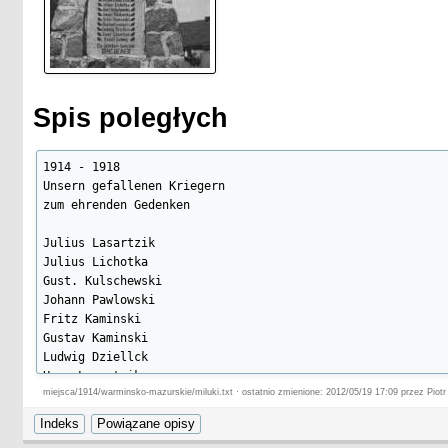
Spis poległych
1914 - 1918

Unsern gefallenen Kriegern

zum ehrenden Gedenken

Julius Lasartzik

Julius Lichotka

Gust. Kulschewski

Johann Pawlowski

Fritz Kaminski

Gustav Kaminski

Ludwig Dziellck

Hans Lasartzik

miejsca/1914/warminsko-mazurskie/miluki.txt · ostatnio zmienione: 2012/05/19 17:09 przez Piotr
Rudolf Ludwig

Die dankbare Gemeinde
