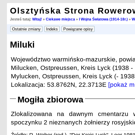
Olsztyńska Strona Rowero
Jesteś tutaj:
Witaj!
»
Ciekawe miejsca
»
I Wojna Światowa (1914-18r.)
»
W
Miluki
Województwo warmińsko-mazurskie, powiat 
Milucken, Ostpreussen, Kreis Lyck (1938 -
Mylucken, Ostpreussen, Kreis Lyck (- 1938
Lokalizacja: 53.8762N, 22.3713E
[pokaż m
Mogiła zbiorowa
Zlokalizowana na dawnym cmentarzu w
spoczynku 2 nieznanych żołnierzy rosyjski