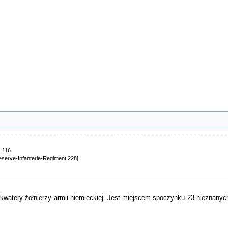
 116
eserve-Infanterie-Regiment 228]
watery żołnierzy armii niemieckiej. Jest miejscem spoczynku 23 nieznanych