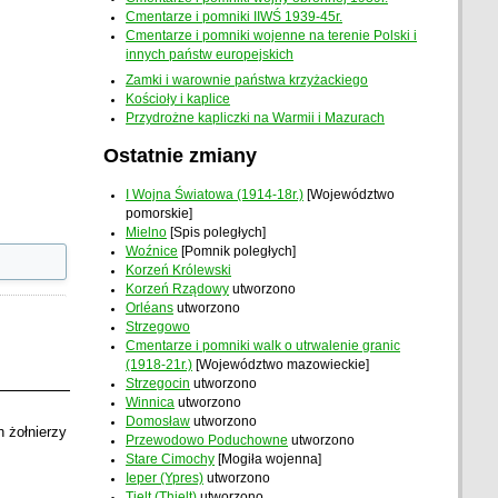
Cmentarze i pomniki IIWŚ 1939-45r.
Cmentarze i pomniki wojenne na terenie Polski i
innych państw europejskich
Zamki i warownie państwa krzyżackiego
Kościoły i kaplice
Przydrożne kapliczki na Warmii i Mazurach
Ostatnie zmiany
I Wojna Światowa (1914-18r.)
[Województwo
pomorskie]
Mielno
[Spis poległych]
Woźnice
[Pomnik poległych]
Korzeń Królewski
Korzeń Rządowy
utworzono
Orléans
utworzono
Strzegowo
Cmentarze i pomniki walk o utrwalenie granic
(1918-21r.)
[Województwo mazowieckie]
Strzegocin
utworzono
Winnica
utworzono
Domosław
utworzono
 żołnierzy
Przewodowo Poduchowne
utworzono
Stare Cimochy
[Mogiła wojenna]
Ieper (Ypres)
utworzono
Tielt (Thielt)
utworzono