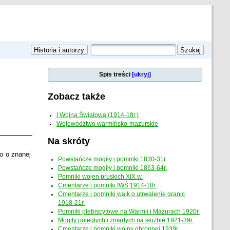
Spis treści
[ukryj]
Zobacz także
I Wojna Światowa (1914-18r.)
Województwo warmińsko-mazurskie
Na skróty
o o znanej
Powstańcze mogiły i pomniki 1830-31r.
Powstańcze mogiły i pomniki 1863-64r.
Pomniki wojen pruskich XIX w.
Cmentarze i pomniki IWŚ 1914-18r.
Cmentarze i pomniki walk o utrwalenie granic
1918-21r.
Pomniki plebiscytowe na Warmii i Mazurach 1920r.
Mogiły poległych i zmarłych na służbie 1921-39r.
Cmentarze i pomniki wojny obronnej 1939r.