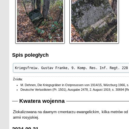
Spis poległych
Kriegsfreiw. Gustav Franke, 9. Komp. Res. Inf. Regt. 228
Źródła:
M. Dehnen, Die Kriegsgräber in Ostpreussen von 1914/15, Würzburg 1966, s.
Deutsche Verlustlisten (Pr. 1501), Ausgabe 2478, 2. August 1919, s. 30694 [R
Kwatera wojenna
Zlokalizowana na dawnym cmentarzu ewangelickim, kilka metrów od k
armii rosyjskiej.
2024-09-21