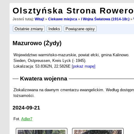
Olsztyńska Strona Rower
Jesteś tutaj:
Witaj!
»
Ciekawe miejsca
»
I Wojna Światowa (1914-18r.)
»
Mazurowo (Żydy)
Województwo warmińsko-mazurskie, powiat ełcki, gmina Kalinowo.
Sieden, Ostpreussen, Kreis Lyck (- 1945).
Lokalizacja: 53.8362N, 22.5826E
[pokaż mapę]
Kwatera wojenna
Zlokalizowana na dawnym cmentarzu ewangelickim. Według dostępnyc
tożsamości.
2024-09-21
Fot.
Adler7