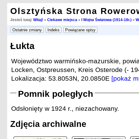
Olsztyńska Strona Rowero
Jesteś tutaj:
Witaj!
»
Ciekawe miejsca
»
I Wojna Światowa (1914-18r.)
»
W
Łukta
Województwo warmińsko-mazurskie, powiat
Locken, Ostpreussen, Kreis Osterode (- 19
Lokalizacja: 53.8053N, 20.0850E
[pokaż m
Pomnik poległych
Odsłonięty w 1924 r., niezachowany.
Zdjęcia archiwalne