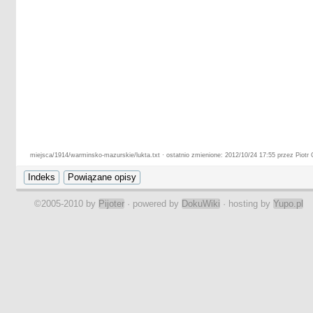
miejsca/1914/warminsko-mazurskie/lukta.txt · ostatnio zmienione: 2012/10/24 17:55 przez Piotr 
©2005-2010 by
Pijoter
· powered by
DokuWiki
· hosting by
Yupo.pl