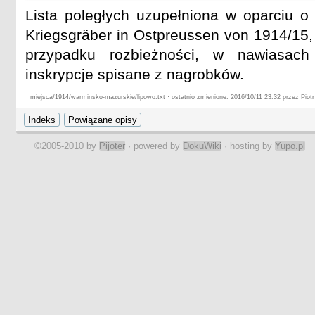
Lista poległych uzupełniona w oparciu o
Kriegsgräber in Ostpreussen von 1914/15,
przypadku rozbieżności, w nawiasach
inskrypcje spisane z nagrobków.
miejsca/1914/warminsko-mazurskie/lipowo.txt · ostatnio zmienione: 2016/10/11 23:32 przez Piotr
©2005-2010 by
Pijoter
· powered by
DokuWiki
· hosting by
Yupo.pl