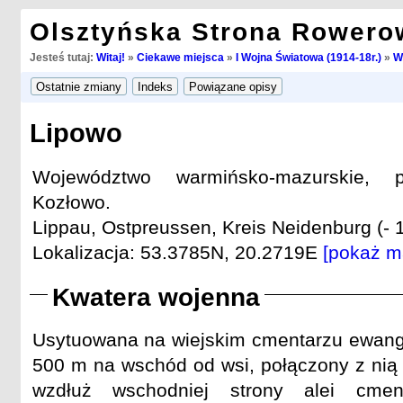
Olsztyńska Strona Rowero
Jesteś tutaj:
Witaj!
»
Ciekawe miejsca
»
I Wojna Światowa (1914-18r.)
»
W
Lipowo
Województwo warmińsko-mazurskie, p
Kozłowo.
Lippau, Ostpreussen, Kreis Neidenburg (- 
Lokalizacja: 53.3785N, 20.2719E
[pokaż m
Kwatera wojenna
Usytuowana na wiejskim cmentarzu ewang
500 m na wschód od wsi, połączony z nią 
wzdłuż wschodniej strony alei cmen