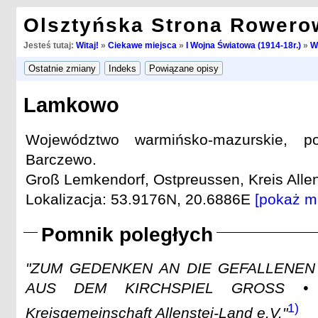
Olsztyńska Strona Rowero
Jesteś tutaj:
Witaj!
»
Ciekawe miejsca
»
I Wojna Światowa (1914-18r.)
»
W
Lamkowo
Województwo warmińsko-mazurskie, po
Barczewo.
Groß Lemkendorf, Ostpreussen, Kreis Allens
Lokalizacja: 53.9176N, 20.6886E
[pokaż m
Pomnik poległych
"ZUM GEDENKEN AN DIE GEFALLENEN
AUS DEM KIRCHSPIEL GROSS •
1)
Kreisgemeinschaft Allenstei-Land e.V."