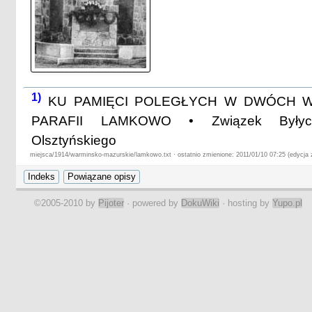
1)
KU PAMIĘCI POLEGŁYCH W DWÓCH 
PARAFII LAMKOWO • Związek Byłych
Olsztyńskiego
miejsca/1914/warminsko-mazurskie/lamkowo.txt · ostatnio zmienione: 2011/01/10 07:25 (edycja
©2005-2010 by
Pijoter
· powered by
DokuWiki
· hosting by
Yupo.pl