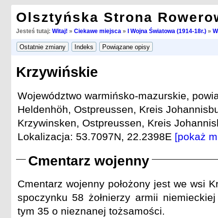
Olsztyńska Strona Rowero
Jesteś tutaj:
Witaj!
»
Ciekawe miejsca
»
I Wojna Światowa (1914-18r.)
»
W
Krzywińskie
Województwo warmińsko-mazurskie, powiat 
Heldenhöh, Ostpreussen, Kreis Johannisbu
Krzywinsken, Ostpreussen, Kreis Johannisb
Lokalizacja: 53.7097N, 22.2398E
[pokaż m
Cmentarz wojenny
Cmentarz wojenny położony jest we wsi Kr
spoczynku 58 żołnierzy armii niemieckie
tym 35 o nieznanej tożsamości.