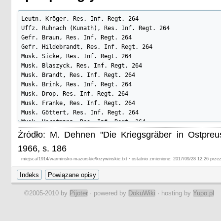
Leutn. Kröger, Res. Inf. Regt. 264

Uffz. Ruhnach (Kunath), Res. Inf. Regt. 264

Gefr. Braun, Res. Inf. Regt. 264

Gefr. Hildebrandt, Res. Inf. Regt. 264

Musk. Sicke, Res. Inf. Regt. 264

Musk. Blaszyck, Res. Inf. Regt. 264

Musk. Brandt, Res. Inf. Regt. 264

Musk. Brink, Res. Inf. Regt. 264

Musk. Drop, Res. Inf. Regt. 264

Musk. Franke, Res. Inf. Regt. 264

Musk. Göttert, Res. Inf. Regt. 264

Musk. Horstmann, Res. Inf. Regt. 264

Musk. Lehmann, Res. Inf. Regt. 264

Źródło: M. Dehnen "Die Kriegsgräber in Ostpre
Musk. Michalsky, Res. Inf. Regt. 264

1966, s. 186
Musk. Quiebitsch, Res. Inf. Regt. 264

Musk. Rabe, Res. Inf. Regt. 264

miejsca/1914/warminsko-mazurskie/krzywinskie.txt · ostatnio zmienione: 2017/09/28 12:26 przez
Musk. Richter, Res. Inf. Regt. 264

Musk. Schillbach (Seilbach), Res. Inf. Regt. 264

Musk. Schmitt, Res. Inf. Regt. 264

©2005-2010 by
Pijoter
· powered by
DokuWiki
· hosting by
Yupo.pl
Musk. Schmitz, Res. Inf. Regt. 264

Musk. Schmutzer, Res. Inf. Regt. 264

Musk. Theilig, Res. Inf. Regt. 264
