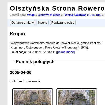
Olsztyńska Strona Rower
Jesteś tutaj:
Witaj!
»
Ciekawe miejsca
»
I Wojna Światowa (1914-18r.)
»
Krupin
Województwo warmińsko-mazurskie, powiat olecki, gmina Wieliczki.
Krupinnen, Ostpreussen, Kreis Oletzko/Treuburg (- 1945).
Lokalizacja: 54.0298N, 22.5802E
[pokaż mapę]
Pomnik poległych
2005-04-06
Fot. Jan Chmielewski