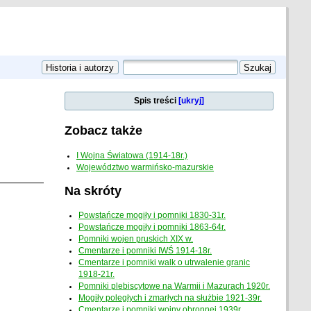
Spis treści
[ukryj]
Zobacz także
I Wojna Światowa (1914-18r.)
Województwo warmińsko-mazurskie
Na skróty
Powstańcze mogiły i pomniki 1830-31r.
Powstańcze mogiły i pomniki 1863-64r.
Pomniki wojen pruskich XIX w.
Cmentarze i pomniki IWŚ 1914-18r.
Cmentarze i pomniki walk o utrwalenie granic
1918-21r.
Pomniki plebiscytowe na Warmii i Mazurach 1920r.
Mogiły poległych i zmarłych na służbie 1921-39r.
Cmentarze i pomniki wojny obronnej 1939r.