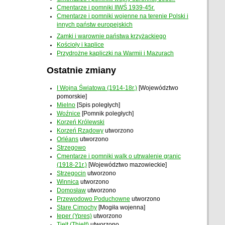
Cmentarze i pomniki IIWŚ 1939-45r.
Cmentarze i pomniki wojenne na terenie Polski i
innych państw europejskich
Zamki i warownie państwa krzyżackiego
Kościoły i kaplice
Przydrożne kapliczki na Warmii i Mazurach
Ostatnie zmiany
I Wojna Światowa (1914-18r.)
[Województwo
pomorskie]
Mielno
[Spis poległych]
Woźnice
[Pomnik poległych]
Korzeń Królewski
Korzeń Rządowy
utworzono
Orléans
utworzono
Strzegowo
Cmentarze i pomniki walk o utrwalenie granic
(1918-21r.)
[Województwo mazowieckie]
Strzegocin
utworzono
Winnica
utworzono
Domosław
utworzono
Przewodowo Poduchowne
utworzono
Stare Cimochy
[Mogiła wojenna]
Ieper (Ypres)
utworzono
Tielt (Thielt)
utworzono