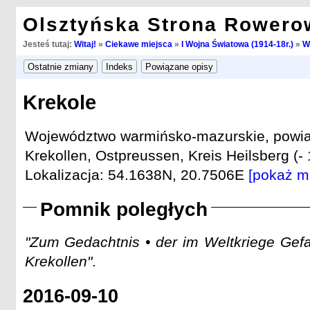
Olsztyńska Strona Rowero
Jesteś tutaj:
Witaj!
»
Ciekawe miejsca
»
I Wojna Światowa (1914-18r.)
»
W
Krekole
Województwo warmińsko-mazurskie, powiat 
Krekollen, Ostpreussen, Kreis Heilsberg (- 
Lokalizacja: 54.1638N, 20.7506E
[pokaż m
Pomnik poległych
"Zum Gedachtnis • der im Weltkriege Gefal
Krekollen"
.
2016-09-10