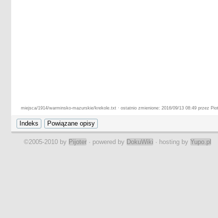
miejsca/1914/warminsko-mazurskie/krekole.txt · ostatnio zmienione: 2016/09/13 08:49 przez Piot
©2005-2010 by
Pijoter
· powered by
DokuWiki
· hosting by
Yupo.pl