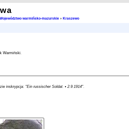
owa
Województwo warmińsko-mazurskie
»
Kraszewo
rk Warmiński.
zie inskrypcja:
"Ein russischer Soldat. • 2.9.1914"
.