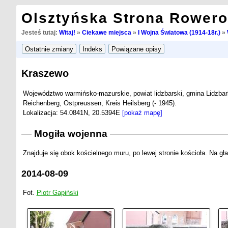
Olsztyńska Strona Rower
Jesteś tutaj:
Witaj!
»
Ciekawe miejsca
»
I Wojna Światowa (1914-18r.)
»
Kraszewo
Województwo warmińsko-mazurskie, powiat lidzbarski, gmina Lidzba
Reichenberg, Ostpreussen, Kreis Heilsberg (- 1945).
Lokalizacja: 54.0841N, 20.5394E
[pokaż mapę]
Mogiła wojenna
Znajduje się obok kościelnego muru, po lewej stronie kościoła. Na gła
2014-08-09
Fot.
Piotr Gapiński