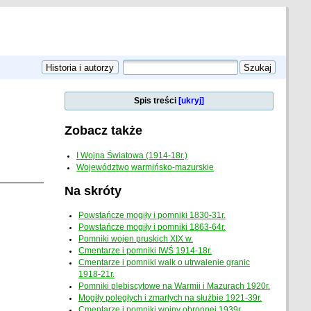
Spis treści
[ukryj]
Zobacz także
I Wojna Światowa (1914-18r.)
Województwo warmińsko-mazurskie
Na skróty
Powstańcze mogiły i pomniki 1830-31r.
Powstańcze mogiły i pomniki 1863-64r.
Pomniki wojen pruskich XIX w.
Cmentarze i pomniki IWŚ 1914-18r.
Cmentarze i pomniki walk o utrwalenie granic
1918-21r.
Pomniki plebiscytowe na Warmii i Mazurach 1920r.
Mogiły poległych i zmarłych na służbie 1921-39r.
Cmentarze i pomniki wojny obronnej 1939r.