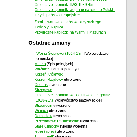
Cmentarze i pomniki IIWŚ 1939-45r.
Cmentarze i pomniki wojenne na terenie Polski i
innych państw europejskich
Zamki i warownie państwa krzyżackiego
Kościoły i kaplice
Przydrożne kapliczki na Warmii i Mazurach
Ostatnie zmiany
I Wojna Światowa (1914-18r.)
[Województwo
pomorskie]
Mielno
[Spis poległych]
Woźnice
[Pomnik poległych]
Korzeń Królewski
Korzeń Rządowy
utworzono
Orléans
utworzono
Strzegowo
Cmentarze i pomniki walk o utrwalenie granic
(1918-21r.)
[Województwo mazowieckie]
Strzegocin
utworzono
Winnica
utworzono
Domosław
utworzono
Przewodowo Poduchowne
utworzono
Stare Cimochy
[Mogiła wojenna]
Ieper (Ypres)
utworzono
Tielt (Thielt)
utworzono