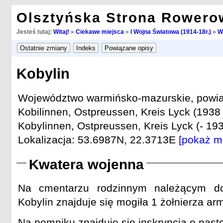
Olsztyńska Strona Rowero
Jesteś tutaj:
Witaj!
»
Ciekawe miejsca
»
I Wojna Światowa (1914-18r.)
»
W
Kobylin
Województwo warmińsko-mazurskie, powiat 
Kobilinnen, Ostpreussen, Kreis Lyck (1938 
Kobylinnen, Ostpreussen, Kreis Lyck (- 193
Lokalizacja: 53.6987N, 22.3713E
[pokaż m
Kwatera wojenna
Na cmentarzu rodzinnym należącym d
Kobylin znajduje się mogiła 1 żołnierza arm
Na pomniku znajduje się inskrypcja o nastę