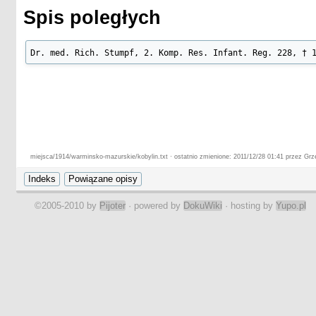
Spis poległych
Dr. med. Rich. Stumpf, 2. Komp. Res. Infant. Reg. 228, † 
miejsca/1914/warminsko-mazurskie/kobylin.txt · ostatnio zmienione: 2011/12/28 01:41 przez Gr
©2005-2010 by
Pijoter
· powered by
DokuWiki
· hosting by
Yupo.pl