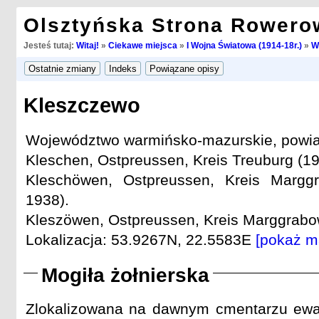
Olsztyńska Strona Rowero
Jesteś tutaj:
Witaj!
»
Ciekawe miejsca
»
I Wojna Światowa (1914-18r.)
»
W
Kleszczewo
Województwo warmińsko-mazurskie, powiat 
Kleschen, Ostpreussen, Kreis Treuburg (19
Kleschöwen, Ostpreussen, Kreis Margg
1938).
Kleszöwen, Ostpreussen, Kreis Marggrabow
Lokalizacja: 53.9267N, 22.5583E
[pokaż m
Mogiła żołnierska
Zlokalizowana na dawnym cmentarzu ewa