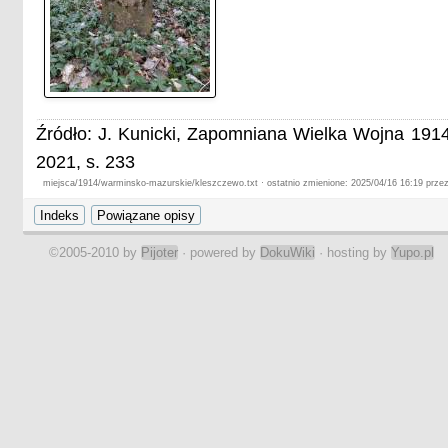
Źródło: J. Kunicki, Zapomniana Wielka Wojna 1914
2021, s. 233
miejsca/1914/warminsko-mazurskie/kleszczewo.txt · ostatnio zmienione: 2025/04/16 16:19 przez
©2005-2010 by
Pijoter
· powered by
DokuWiki
· hosting by
Yupo.pl