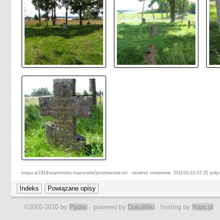
miejsca/1914/warminsko-mazurskie/jeziorowskie.txt · ostatnio zmienione: 2011/01/10 07:25 (edy
©2005-2010 by
Pijoter
· powered by
DokuWiki
· hosting by
Yupo.pl