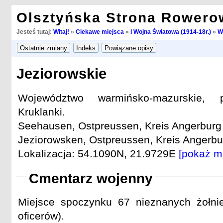
Olsztyńska Strona Rowero
Jesteś tutaj:
Witaj!
»
Ciekawe miejsca
»
I Wojna Światowa (1914-18r.)
»
W
Jeziorowskie
Województwo warmińsko-mazurskie, 
Kruklanki.
Seehausen, Ostpreussen, Kreis Angerburg 
Jeziorowsken, Ostpreussen, Kreis Angerbur
Lokalizacja: 54.1090N, 21.9729E
[pokaż m
Cmentarz wojenny
Miejsce spoczynku 67 nieznanych żołnie
oficerów).