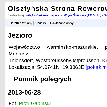
Olsztyńska Strona Rowero
Jesteś tutaj:
Witaj!
»
Ciekawe miejsca
»
I Wojna Światowa (1914-18r.)
»
W
Jezioro
Województwo warmińsko-mazurskie, p
Markusy.
Thiensdorf, Westpreussen/Ostpreussen, Kre
Lokalizacja: 54.0741N, 19.3863E
[pokaż m
Pomnik poległych
2013-06-28
Fot.
Piotr Gapiński