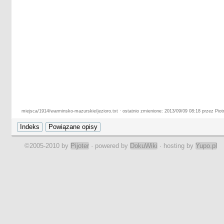
miejsca/1914/warminsko-mazurskie/jezioro.txt · ostatnio zmienione: 2013/09/09 08:18 przez Piot
©2005-2010 by
Pijoter
· powered by
DokuWiki
· hosting by
Yupo.pl