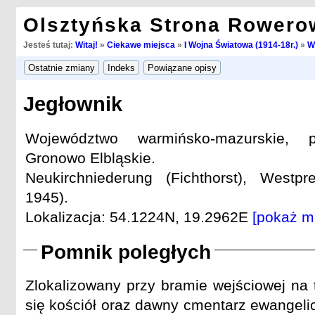
Olsztyńska Strona Rowero
Jesteś tutaj:
Witaj!
»
Ciekawe miejsca
»
I Wojna Światowa (1914-18r.)
»
W
Jegłownik
Województwo warmińsko-mazurskie, p
Gronowo Elbląskie.
Neukirchniederung (Fichthorst), Westpr
1945).
Lokalizacja: 54.1224N, 19.2962E
[pokaż m
Pomnik poległych
Zlokalizowany przy bramie wejściowej na 
się kościół oraz dawny cmentarz ewangelic