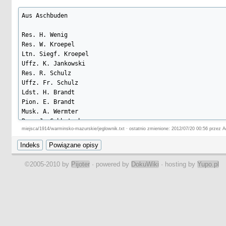
Aus Aschbuden

Res. H. Wenig

Res. W. Kroepel

Ltn. Siegf. Kroepel

Uffz. K. Jankowski

Res. R. Schulz

Uffz. Fr. Schulz

Ldst. H. Brandt

Pion. E. Brandt

Musk. A. Wermter

Res. J. Gabbatsch

miejsca/1914/warminsko-mazurskie/jeglownik.txt · ostatnio zmienione: 2012/07/20 00:56 przez A
Musk. G. Bolitz

Wehrm. R. Braun

Gren. H. A. Thiel

Kan. H. Dreher

©2005-2010 by
Pijoter
· powered by
DokuWiki
· hosting by
Yupo.pl
Jäger E. Müller

Wehrm. E. Czarnitzki

I. Trift

Aus Ellerwald
