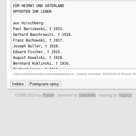
FÜR HEIMAT UND VATERLAND

OPFERTEN IHR LEBEN

aus Hirschberg:

Paul Barczewski, † 1915.

Gerhard Bauchrowitz, † 1918.

Franz Buchowski, † 1917.

Joseph Buller, † 1918.

Eduard Fischer, † 1915.

August Kowalski, † 1918.

Bernhard Kuklinski, † 1916.

Richard Lange, † 1914.

miejsca/1914/warminsko-mazurskie/jedzbark.txt · ostatnio zmienione: 2016/10/16 22:58 przez Pi
Franz Michasch, † 1914.

August Prahl, † 1916.

Johann Pionczewski, † 1916.

Joseph Sadrina, † 1915.

©2005-2010 by
Pijoter
· powered by
DokuWiki
· hosting by
Yupo.pl
Jacob Schiwan, † 1915.

Vitalis Schnitter, † 1916.

Bernhard Szczepanski, † 1916.

Eduard Tolksdorf, † 1915.

Anton Wagner, † 1915.

aus Odritten:
