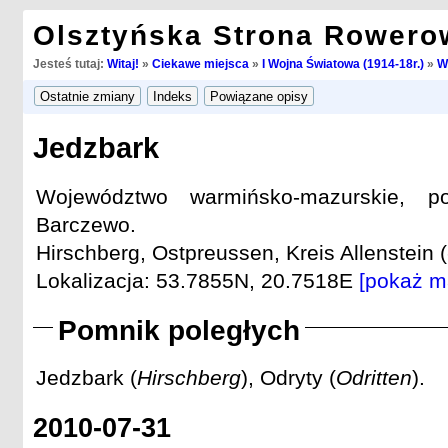
Olsztyńska Strona Rowero
Jesteś tutaj:
Witaj!
»
Ciekawe miejsca
»
I Wojna Światowa (1914-18r.)
»
W
Jedzbark
Województwo warmińsko-mazurskie, po
Barczewo.
Hirschberg, Ostpreussen, Kreis Allenstein (
Lokalizacja: 53.7855N, 20.7518E
[pokaż m
Pomnik poległych
Jedzbark (
Hirschberg
), Odryty (
Odritten
).
2010-07-31