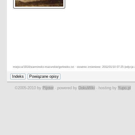
miejsca/1914/warminsko-mazurskie/gorlowko.txt · ostatnio zmienione: 2011/01/10 07:25 (edycja
©2005-2010 by
Pijoter
· powered by
DokuWiki
· hosting by
Yupo.pl