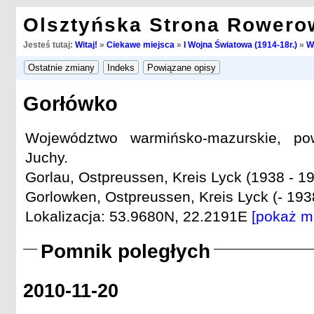
Olsztyńska Strona Rowero
Jesteś tutaj:
Witaj!
»
Ciekawe miejsca
»
I Wojna Światowa (1914-18r.)
»
W
Gorłówko
Województwo warmińsko-mazurskie, pow
Juchy.
Gorlau, Ostpreussen, Kreis Lyck (1938 - 19
Gorlowken, Ostpreussen, Kreis Lyck (- 193
Lokalizacja: 53.9680N, 22.2191E
[pokaż m
Pomnik poległych
2010-11-20