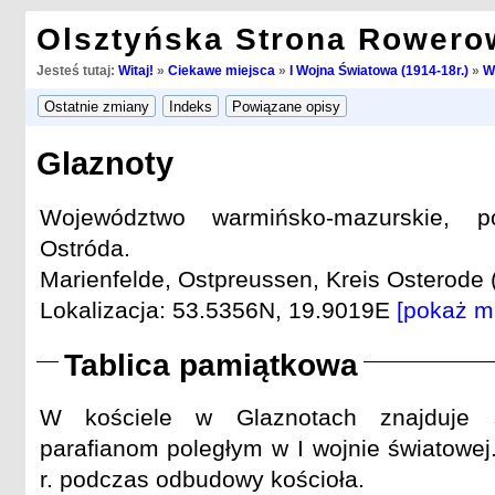
Olsztyńska Strona Rowero
Jesteś tutaj:
Witaj!
»
Ciekawe miejsca
»
I Wojna Światowa (1914-18r.)
»
W
Glaznoty
Województwo warmińsko-mazurskie, po
Ostróda.
Marienfelde, Ostpreussen, Kreis Osterode (
Lokalizacja: 53.5356N, 19.9019E
[pokaż m
Tablica pamiątkowa
W kościele w Glaznotach znajduje s
parafianom poległym w I wojnie światowe
r. podczas odbudowy kościoła.