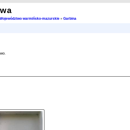
owa
Województwo warmińsko-mazurskie
»
Garbina
ewo.