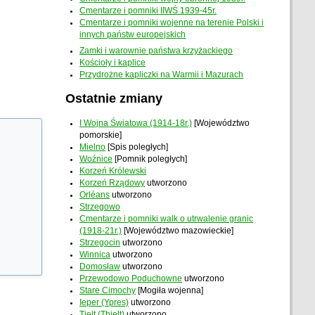
Cmentarze i pomniki IIWŚ 1939-45r.
Cmentarze i pomniki wojenne na terenie Polski i
innych państw europejskich
Zamki i warownie państwa krzyżackiego
Kościoły i kaplice
Przydrożne kapliczki na Warmii i Mazurach
Ostatnie zmiany
I Wojna Światowa (1914-18r.)
[Województwo
pomorskie]
Mielno
[Spis poległych]
Woźnice
[Pomnik poległych]
Korzeń Królewski
Korzeń Rządowy
utworzono
Orléans
utworzono
Strzegowo
Cmentarze i pomniki walk o utrwalenie granic
(1918-21r.)
[Województwo mazowieckie]
Strzegocin
utworzono
Winnica
utworzono
Domosław
utworzono
Przewodowo Poduchowne
utworzono
Stare Cimochy
[Mogiła wojenna]
Ieper (Ypres)
utworzono
Tielt (Thielt)
utworzono