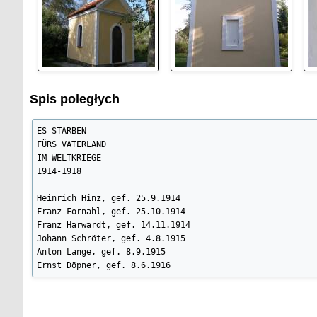
Spis poległych
ES STARBEN

FÜRS VATERLAND

IM WELTKRIEGE

1914-1918

Heinrich Hinz, gef. 25.9.1914

Franz Fornahl, gef. 25.10.1914

Franz Harwardt, gef. 14.11.1914

Johann Schröter, gef. 4.8.1915

Anton Lange, gef. 8.9.1915

Ernst Döpner, gef. 8.6.1916

aus Willenberg