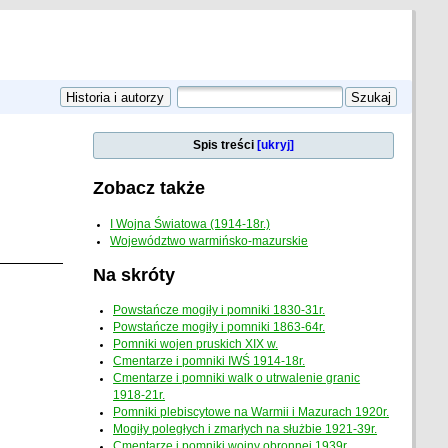
Spis treści
[ukryj]
Zobacz także
I Wojna Światowa (1914-18r.)
Województwo warmińsko-mazurskie
Na skróty
Powstańcze mogiły i pomniki 1830-31r.
Powstańcze mogiły i pomniki 1863-64r.
Pomniki wojen pruskich XIX w.
Cmentarze i pomniki IWŚ 1914-18r.
Cmentarze i pomniki walk o utrwalenie granic
1918-21r.
Pomniki plebiscytowe na Warmii i Mazurach 1920r.
Mogiły poległych i zmarłych na służbie 1921-39r.
Cmentarze i pomniki wojny obronnej 1939r.