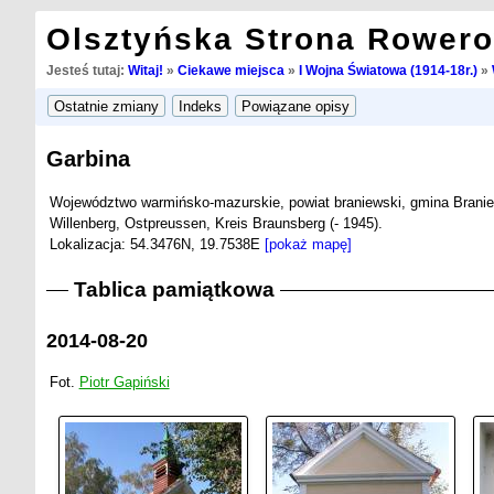
Olsztyńska Strona Rower
Jesteś tutaj:
Witaj!
»
Ciekawe miejsca
»
I Wojna Światowa (1914-18r.)
»
Garbina
Województwo warmińsko-mazurskie, powiat braniewski, gmina Brani
Willenberg, Ostpreussen, Kreis Braunsberg (- 1945).
Lokalizacja: 54.3476N, 19.7538E
[pokaż mapę]
Tablica pamiątkowa
2014-08-20
Fot.
Piotr Gapiński