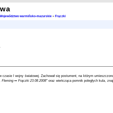
owa
Województwo warmińsko-mazurskie
»
Frączki
.
w czasie I wojny światowej. Zachował się postument, na którym umieszczon
d. Fleming •• Frączki 23.08.2008"
oraz wieńcząca pomnik poległych kula, znaj