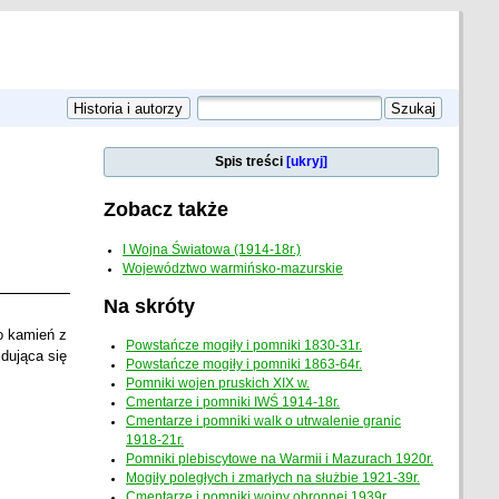
Spis treści
[ukryj]
Zobacz także
I Wojna Światowa (1914-18r.)
Województwo warmińsko-mazurskie
Na skróty
o kamień z
Powstańcze mogiły i pomniki 1830-31r.
dująca się
Powstańcze mogiły i pomniki 1863-64r.
Pomniki wojen pruskich XIX w.
Cmentarze i pomniki IWŚ 1914-18r.
Cmentarze i pomniki walk o utrwalenie granic
1918-21r.
Pomniki plebiscytowe na Warmii i Mazurach 1920r.
Mogiły poległych i zmarłych na służbie 1921-39r.
Cmentarze i pomniki wojny obronnej 1939r.