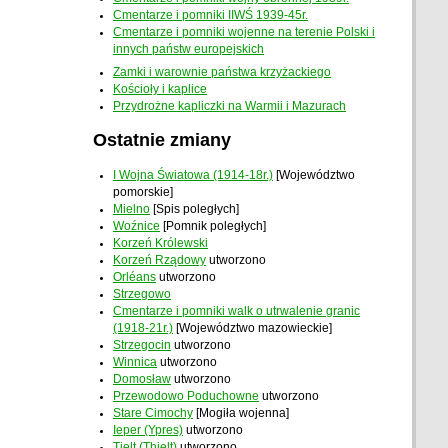
Cmentarze i pomniki IIWŚ 1939-45r.
Cmentarze i pomniki wojenne na terenie Polski i
innych państw europejskich
Zamki i warownie państwa krzyżackiego
Kościoły i kaplice
Przydrożne kapliczki na Warmii i Mazurach
Ostatnie zmiany
I Wojna Światowa (1914-18r.)
[Województwo
pomorskie]
Mielno
[Spis poległych]
Woźnice
[Pomnik poległych]
Korzeń Królewski
Korzeń Rządowy
utworzono
Orléans
utworzono
Strzegowo
Cmentarze i pomniki walk o utrwalenie granic
(1918-21r.)
[Województwo mazowieckie]
Strzegocin
utworzono
Winnica
utworzono
Domosław
utworzono
Przewodowo Poduchowne
utworzono
Stare Cimochy
[Mogiła wojenna]
Ieper (Ypres)
utworzono
Tielt (Thielt)
utworzono