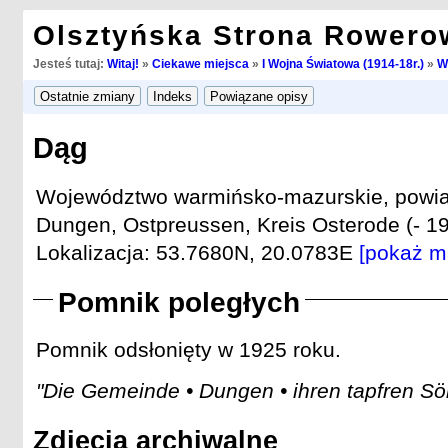
Olsztyńska Strona Rowero
Jesteś tutaj:
Witaj!
»
Ciekawe miejsca
»
I Wojna Światowa (1914-18r.)
»
W
Dąg
Województwo warmińsko-mazurskie, powiat
Dungen, Ostpreussen, Kreis Osterode (- 19
Lokalizacja: 53.7680N, 20.0783E
[pokaż m
Pomnik poległych
Pomnik odsłonięty w 1925 roku.
"Die Gemeinde • Dungen • ihren tapfren Sö
Zdjęcia archiwalne