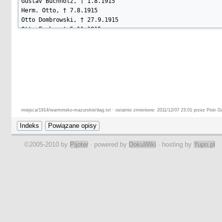
Gustav Buchholz, † 1.8.1915

Herm. Otto, † 7.8.1915

Otto Dombrowski, † 27.9.1915

Otto Fuchs, † 5.11.1915

Otto Mätzing, † 8.6.1916

Adolf Dombrowski, † 28.10.1916

Karl Engbrecht, † 28.11.1916

Friedr. Spiewak, † 9.4.1917

Friedr. Pullwitt, † 6.5.1917

Johann Buchholz, † 23.2.1918

August Schareina, † 8.10.1918

miejsca/1914/warminsko-mazurskie/dag.txt · ostatnio zmienione: 2011/12/07 23:01 przez Piotr G
Ehre ihrem Andenken!
©2005-2010 by
Pijoter
· powered by
DokuWiki
· hosting by
Yupo.pl