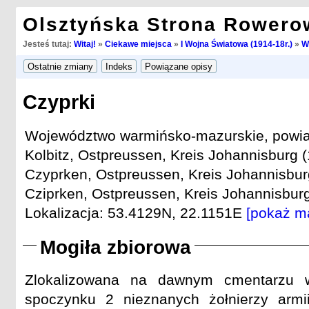
Olsztyńska Strona Rowero
Jesteś tutaj:
Witaj!
»
Ciekawe miejsca
»
I Wojna Światowa (1914-18r.)
»
W
Czyprki
Województwo warmińsko-mazurskie, powiat 
Kolbitz, Ostpreussen, Kreis Johannisburg (
Czyprken, Ostpreussen, Kreis Johannisburg
Cziprken, Ostpreussen, Kreis Johannisburg
Lokalizacja: 53.4129N, 22.1151E
[pokaż m
Mogiła zbiorowa
Zlokalizowana na dawnym cmentarzu w
spoczynku 2 nieznanych żołnierzy armii