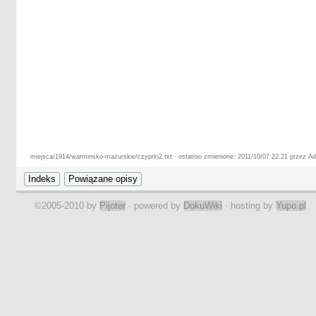
miejsca/1914/warminsko-mazurskie/czyprki2.txt · ostatnio zmienione: 2011/10/07 22:21 przez Ad
©2005-2010 by
Pijoter
· powered by
DokuWiki
· hosting by
Yupo.pl