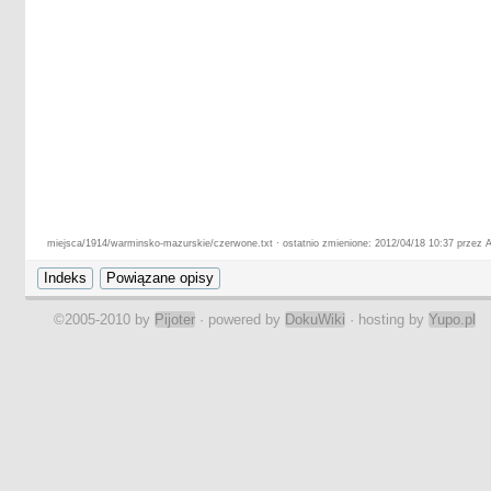
miejsca/1914/warminsko-mazurskie/czerwone.txt · ostatnio zmienione: 2012/04/18 10:37 przez A
©2005-2010 by
Pijoter
· powered by
DokuWiki
· hosting by
Yupo.pl