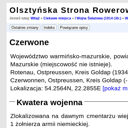
Olsztyńska Strona Rowero
Jesteś tutaj:
Witaj!
»
Ciekawe miejsca
»
I Wojna Światowa (1914-18r.)
»
W
Czerwone
Województwo warmińsko-mazurskie, powia
Mazurskie (miejscowość nie istnieje).
Rotenau, Ostpreussen, Kreis Goldap (1934 
Czerwonnen, Ostpreussen, Kreis Goldap (-
Lokalizacja: 54.2564N, 22.2855E
[pokaż m
Kwatera wojenna
Zlokalizowana na dawnym cmentarzu wiej
1 żołnierza armii niemieckiej.