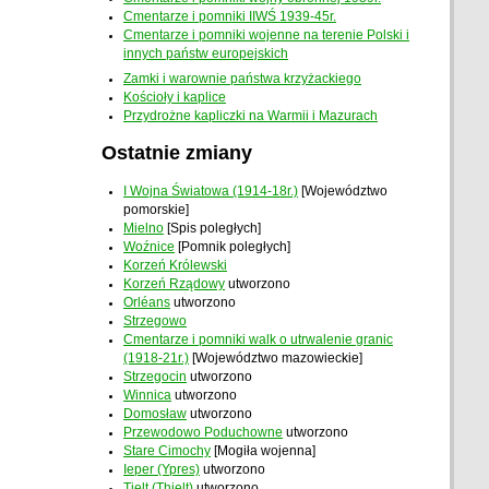
Cmentarze i pomniki IIWŚ 1939-45r.
Cmentarze i pomniki wojenne na terenie Polski i
innych państw europejskich
Zamki i warownie państwa krzyżackiego
Kościoły i kaplice
Przydrożne kapliczki na Warmii i Mazurach
Ostatnie zmiany
I Wojna Światowa (1914-18r.)
[Województwo
pomorskie]
Mielno
[Spis poległych]
Woźnice
[Pomnik poległych]
Korzeń Królewski
Korzeń Rządowy
utworzono
Orléans
utworzono
Strzegowo
Cmentarze i pomniki walk o utrwalenie granic
(1918-21r.)
[Województwo mazowieckie]
Strzegocin
utworzono
Winnica
utworzono
Domosław
utworzono
Przewodowo Poduchowne
utworzono
Stare Cimochy
[Mogiła wojenna]
Ieper (Ypres)
utworzono
Tielt (Thielt)
utworzono