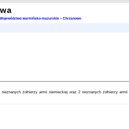
owa
Województwo warmińsko-mazurskie
»
Chrzanowo
eznanych żołnierzy armii niemieckiej oraz 2 nieznanych żołnierzy armii r