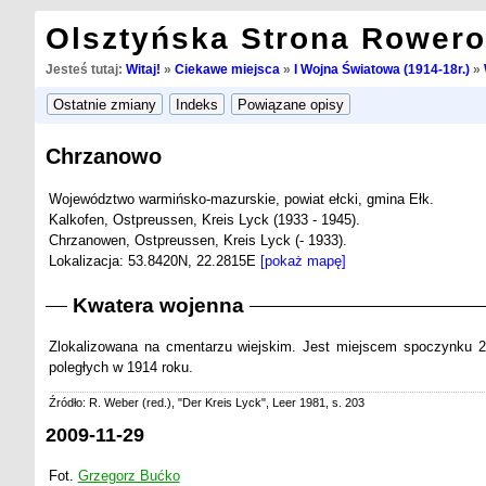
Olsztyńska Strona Rower
Jesteś tutaj:
Witaj!
»
Ciekawe miejsca
»
I Wojna Światowa (1914-18r.)
»
Chrzanowo
Województwo warmińsko-mazurskie, powiat ełcki, gmina Ełk.
Kalkofen, Ostpreussen, Kreis Lyck (1933 - 1945).
Chrzanowen, Ostpreussen, Kreis Lyck (- 1933).
Lokalizacja: 53.8420N, 22.2815E
[pokaż mapę]
Kwatera wojenna
Zlokalizowana na cmentarzu wiejskim. Jest miejscem spoczynku 2 ni
poległych w 1914 roku.
Źródło: R. Weber (red.), "Der Kreis Lyck", Leer 1981, s. 203
2009-11-29
Fot.
Grzegorz Bućko