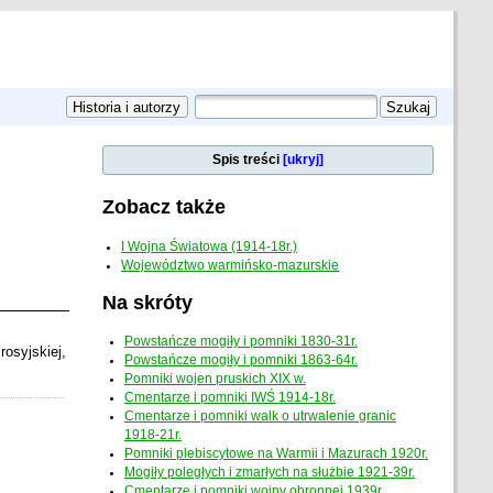
Spis treści
[ukryj]
Zobacz także
I Wojna Światowa (1914-18r.)
Województwo warmińsko-mazurskie
Na skróty
Powstańcze mogiły i pomniki 1830-31r.
osyjskiej,
Powstańcze mogiły i pomniki 1863-64r.
Pomniki wojen pruskich XIX w.
Cmentarze i pomniki IWŚ 1914-18r.
Cmentarze i pomniki walk o utrwalenie granic
1918-21r.
Pomniki plebiscytowe na Warmii i Mazurach 1920r.
Mogiły poległych i zmarłych na służbie 1921-39r.
Cmentarze i pomniki wojny obronnej 1939r.