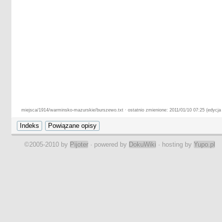
miejsca/1914/warminsko-mazurskie/burszewo.txt · ostatnio zmienione: 2011/01/10 07:25 (edycja
©2005-2010 by
Pijoter
· powered by
DokuWiki
· hosting by
Yupo.pl