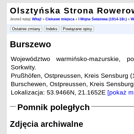
Olsztyńska Strona Rowero
Jesteś tutaj:
Witaj!
»
Ciekawe miejsca
»
I Wojna Światowa (1914-18r.)
»
W
Burszewo
Województwo warmińsko-mazurskie, po
Sorkwity.
Prußhöfen, Ostpreussen, Kreis Sensburg (
Burschewen, Ostpreussen, Kreis Sensburg 
Lokalizacja: 53.9466N, 21.1652E
[pokaż m
Pomnik poległych
Zdjęcia archiwalne