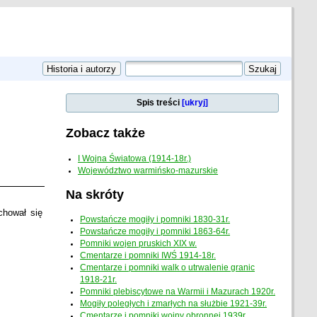
Spis treści
[ukryj]
Zobacz także
I Wojna Światowa (1914-18r.)
Województwo warmińsko-mazurskie
Na skróty
chował się
Powstańcze mogiły i pomniki 1830-31r.
Powstańcze mogiły i pomniki 1863-64r.
Pomniki wojen pruskich XIX w.
Cmentarze i pomniki IWŚ 1914-18r.
Cmentarze i pomniki walk o utrwalenie granic
1918-21r.
Pomniki plebiscytowe na Warmii i Mazurach 1920r.
Mogiły poległych i zmarłych na służbie 1921-39r.
Cmentarze i pomniki wojny obronnej 1939r.