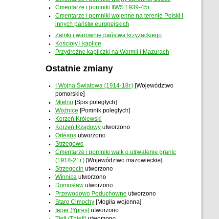
Cmentarze i pomniki IIWŚ 1939-45r.
Cmentarze i pomniki wojenne na terenie Polski i
innych państw europejskich
Zamki i warownie państwa krzyżackiego
Kościoły i kaplice
Przydrożne kapliczki na Warmii i Mazurach
Ostatnie zmiany
I Wojna Światowa (1914-18r.)
[Województwo
pomorskie]
Mielno
[Spis poległych]
Woźnice
[Pomnik poległych]
Korzeń Królewski
Korzeń Rządowy
utworzono
Orléans
utworzono
Strzegowo
Cmentarze i pomniki walk o utrwalenie granic
(1918-21r.)
[Województwo mazowieckie]
Strzegocin
utworzono
Winnica
utworzono
Domosław
utworzono
Przewodowo Poduchowne
utworzono
Stare Cimochy
[Mogiła wojenna]
Ieper (Ypres)
utworzono
Tielt (Thielt)
utworzono