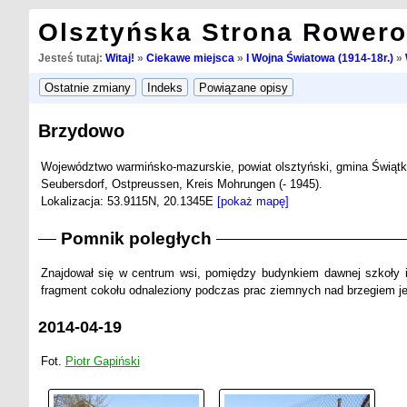
Olsztyńska Strona Rower
Jesteś tutaj:
Witaj!
»
Ciekawe miejsca
»
I Wojna Światowa (1914-18r.)
»
Brzydowo
Województwo warmińsko-mazurskie, powiat olsztyński, gmina Świątk
Seubersdorf, Ostpreussen, Kreis Mohrungen (- 1945).
Lokalizacja: 53.9115N, 20.1345E
[pokaż mapę]
Pomnik poległych
Znajdował się w centrum wsi, pomiędzy budynkiem dawnej szkoły 
fragment cokołu odnaleziony podczas prac ziemnych nad brzegiem jez
2014-04-19
Fot.
Piotr Gapiński