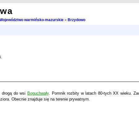
owa
Województwo warmińsko-mazurskie
»
Brzydowo
i.
i drogą do wsi
Boguchwały
. Pomnik rozbity w latach 80-tych XX wieku. Za
iora. Obecnie znajduje się na terenie prywatnym.