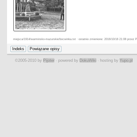
miejsca/1914/warminsko-mazurskie/bocwinka.txt · ostatnio zmienione: 2016/10/16 21:08 przez Pi
©2005-2010 by
Pijoter
· powered by
DokuWiki
· hosting by
Yupo.pl