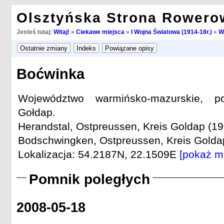
Olsztyńska Strona Rowero
Jesteś tutaj:
Witaj!
»
Ciekawe miejsca
»
I Wojna Światowa (1914-18r.)
»
W
Boćwinka
Województwo warmińsko-mazurskie, po
Gołdap.
Herandstal, Ostpreussen, Kreis Goldap (19
Bodschwingken, Ostpreussen, Kreis Goldap
Lokalizacja: 54.2187N, 22.1509E
[pokaż m
Pomnik poległych
2008-05-18