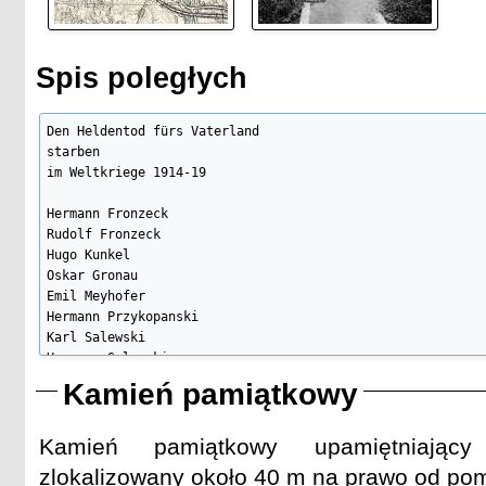
Spis poległych
Den Heldentod fürs Vaterland

starben

im Weltkriege 1914-19

Hermann Fronzeck

Rudolf Fronzeck

Hugo Kunkel

Oskar Gronau

Emil Meyhofer

Hermann Przykopanski

Karl Salewski

Hermann Salewski

Eduard Moritz

Kamień pamiątkowy
Heinrich Moritz

Rudolf Fronzeck

Fritz Wensack

Kamień pamiątkowy upamiętniający
August Plettner

zlokalizowany około 40 m na prawo od pom
Karl Plikat
