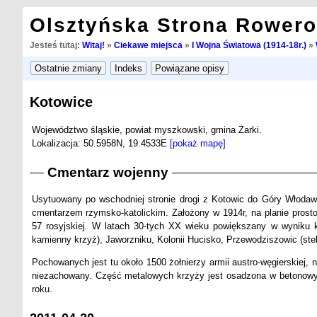
Olsztyńska Strona Rower
Jesteś tutaj:
Witaj!
»
Ciekawe miejsca
»
I Wojna Światowa (1914-18r.)
»
Kotowice
Województwo śląskie, powiat myszkowski, gmina Żarki.
Lokalizacja: 50.5958N, 19.4533E
[pokaż mapę]
Cmentarz wojenny
Usytuowany po wschodniej stronie drogi z Kotowic do Góry Włodawsk
cmentarzem rzymsko-katolickim. Założony w 1914r, na planie prostoką
57 rosyjskiej. W latach 30-tych XX wieku powiększany w wyniku 
kamienny krzyż), Jaworzniku, Kolonii Hucisko, Przewodziszowic (ste
Pochowanych jest tu około 1500 żołnierzy armii austro-węgierskiej, 
niezachowany. Część metalowych krzyży jest osadzona w betonowyc
roku.