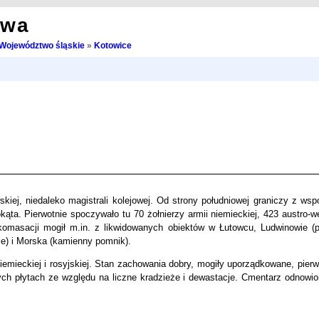
owa
Województwo śląskie
»
Kotowice
iej, niedaleko magistrali kolejowej. Od strony południowej graniczy z ws
ta. Pierwotnie spoczywało tu 70 żołnierzy armii niemieckiej, 423 austro-wę
komasacji mogił m.in. z likwidowanych obiektów w Łutowcu, Ludwinowie (
le) i Morska (kamienny pomnik).
niemieckiej i rosyjskiej. Stan zachowania dobry, mogiły uporządkowane, pier
h płytach ze względu na liczne kradzieże i dewastacje. Cmentarz odnowi