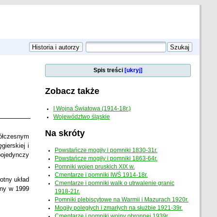
Spis treści
[ukryj]
Zobacz także
I Wojna Światowa (1914-18r.)
Województwo śląskie
Na skróty
półczesnym
gierskiej i
Powstańcze mogiły i pomniki 1830-31r.
pojedynczy
Powstańcze mogiły i pomniki 1863-64r.
Pomniki wojen pruskich XIX w.
Cmentarze i pomniki IWŚ 1914-18r.
wotny układ
Cmentarze i pomniki walk o utrwalenie granic
ony w 1999
1918-21r.
Pomniki plebiscytowe na Warmii i Mazurach 1920r.
Mogiły poległych i zmarłych na służbie 1921-39r.
Cmentarze i pomniki wojny obronnej 1939r.