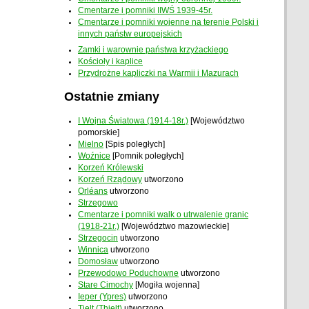
Cmentarze i pomniki IIWŚ 1939-45r.
Cmentarze i pomniki wojenne na terenie Polski i
innych państw europejskich
Zamki i warownie państwa krzyżackiego
Kościoły i kaplice
Przydrożne kapliczki na Warmii i Mazurach
Ostatnie zmiany
I Wojna Światowa (1914-18r.)
[Województwo
pomorskie]
Mielno
[Spis poległych]
Woźnice
[Pomnik poległych]
Korzeń Królewski
Korzeń Rządowy
utworzono
Orléans
utworzono
Strzegowo
Cmentarze i pomniki walk o utrwalenie granic
(1918-21r.)
[Województwo mazowieckie]
Strzegocin
utworzono
Winnica
utworzono
Domosław
utworzono
Przewodowo Poduchowne
utworzono
Stare Cimochy
[Mogiła wojenna]
Ieper (Ypres)
utworzono
Tielt (Thielt)
utworzono