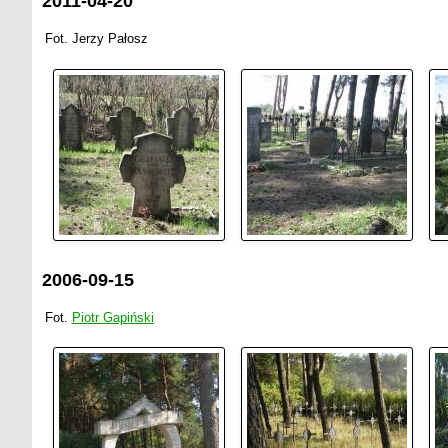
2011-04-20
Fot. Jerzy Pałosz
2006-09-15
Fot.
Piotr Gapiński