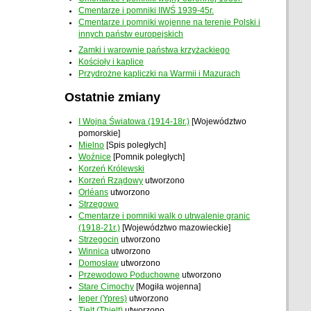
Cmentarze i pomniki IIWŚ 1939-45r.
Cmentarze i pomniki wojenne na terenie Polski i
innych państw europejskich
Zamki i warownie państwa krzyżackiego
Kościoły i kaplice
Przydrożne kapliczki na Warmii i Mazurach
Ostatnie zmiany
I Wojna Światowa (1914-18r.)
[Województwo
pomorskie]
Mielno
[Spis poległych]
Woźnice
[Pomnik poległych]
Korzeń Królewski
Korzeń Rządowy
utworzono
Orléans
utworzono
Strzegowo
Cmentarze i pomniki walk o utrwalenie granic
(1918-21r.)
[Województwo mazowieckie]
Strzegocin
utworzono
Winnica
utworzono
Domosław
utworzono
Przewodowo Poduchowne
utworzono
Stare Cimochy
[Mogiła wojenna]
Ieper (Ypres)
utworzono
Tielt (Thielt)
utworzono