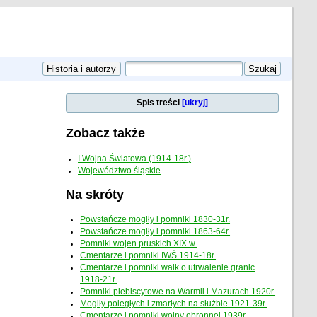
Spis treści
[ukryj]
Zobacz także
I Wojna Światowa (1914-18r.)
Województwo śląskie
Na skróty
Powstańcze mogiły i pomniki 1830-31r.
Powstańcze mogiły i pomniki 1863-64r.
Pomniki wojen pruskich XIX w.
Cmentarze i pomniki IWŚ 1914-18r.
Cmentarze i pomniki walk o utrwalenie granic
1918-21r.
Pomniki plebiscytowe na Warmii i Mazurach 1920r.
Mogiły poległych i zmarłych na służbie 1921-39r.
Cmentarze i pomniki wojny obronnej 1939r.