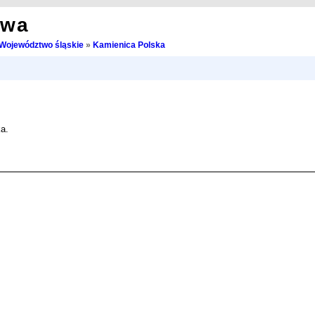
owa
Województwo śląskie
»
Kamienica Polska
a.