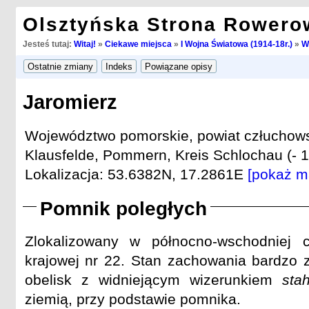
Olsztyńska Strona Rowero
Jesteś tutaj:
Witaj!
»
Ciekawe miejsca
»
I Wojna Światowa (1914-18r.)
»
W
Jaromierz
Województwo pomorskie, powiat człuchows
Klausfelde, Pommern, Kreis Schlochau (- 1
Lokalizacja: 53.6382N, 17.2861E
[pokaż m
Pomnik poległych
Zlokalizowany w północno-wschodniej 
krajowej nr 22. Stan zachowania bardzo z
obelisk z widniejącym wizerunkiem
sta
ziemią, przy podstawie pomnika.