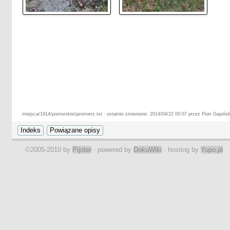
miejsca/1914/pomorskie/jaromierz.txt · ostatnio zmienione: 2014/04/22 00:07 przez Piotr Gapińsk
©2005-2010 by
Pijoter
· powered by
DokuWiki
· hosting by
Yupo.pl