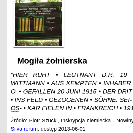
Mogiła żołnierska
"HIER RUHT • LEUTNANT D.R. 19 
WITTMANN • AUS KEMPTEN • INHABER D. 
O. • GEFALLEN 20 JUNI 1915 • DER DR
• INS FELD • GEZOGENEN • SÖHNE. SEI-
OS
- • KAR FIELEN IN • FRANKREICH • 19
Źródło: Piotr Szucki, Inskrypcja niemiecka - Nowin
Silva rerum
, dostęp 2013-06-01