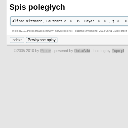
Spis poległych
Alfred Wittmann, Leutnant d. R. 19. Bayer. R. R., † 20. J
miejsca/1914/podkarpackie/nowiny_horynieckie.txt · ostatnio zmienione: 2013/06/01 10:58 przez 
©2005-2010 by
Pijoter
· powered by
DokuWiki
· hosting by
Yupo.pl