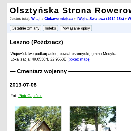
Olsztyńska Strona Rowero
Jesteś tutaj:
Witaj!
»
Ciekawe miejsca
»
I Wojna Światowa (1914-18r.)
»
W
Leszno (Poździacz)
Województwo podkarpackie, powiat przemyski, gmina Medyka.
Lokalizacja: 49.8538N, 22.9563E
[pokaż mapę]
Cmentarz wojenny
2013-07-08
Fot.
Piotr Gapiński