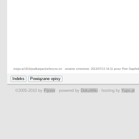
miejsca/1914/podkarpackie/leszno.txt · ostatnio zmienione: 2013/07/13 16:11 przez Piotr Gapińsk
©2005-2010 by
Pijoter
· powered by
DokuWiki
· hosting by
Yupo.pl